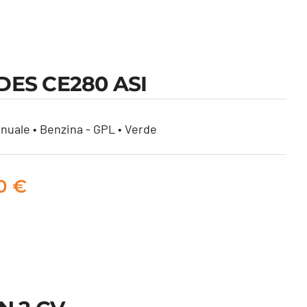
ES CE280 ASI
nuale • Benzina - GPL • Verde
00
€