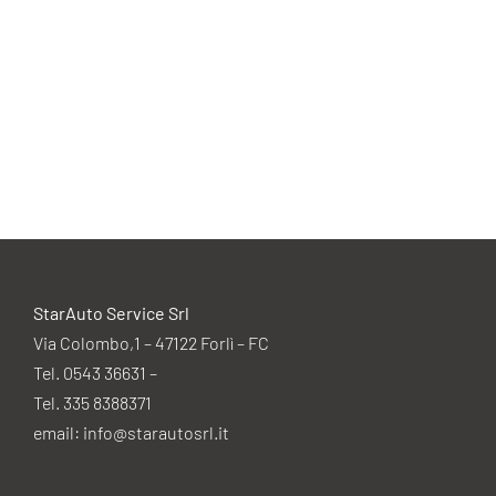
ME
StarAuto Service Srl
Via Colombo,1 – 47122 Forlì – FC
Tel. 0543 36631 –
Tel. 335 8388371
email: info@starautosrl.it