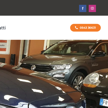
tti
0543 36631