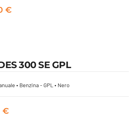
00
€
ES 300 SE GPL
nuale • Benzina - GPL • Nero
0
€