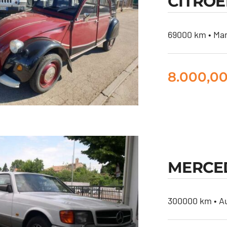
CITROE
ASI
69000 km • Man
8.000,0
MERCED
CITROEN 2 CV
300000 km • Au