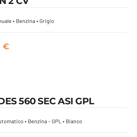
N 2 CV
uale • Benzina • Grigio
0
€
ES 560 SEC ASI GPL
tomatico • Benzina - GPL • Bianco