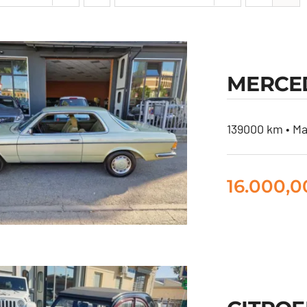
MERCED
139000 km • Ma
16.000,
RCEDES CE280