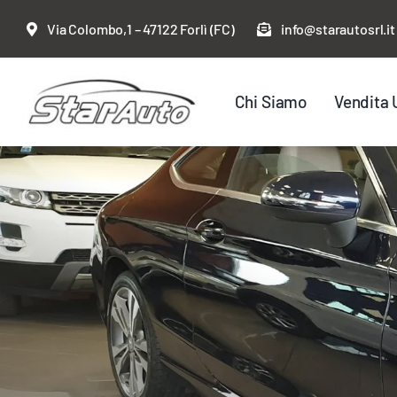
Salta
Via Colombo,1 – 47122 Forlì (FC)
info@starautosrl.it
al
contenuto
Chi Siamo
Vendita 