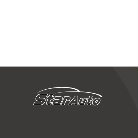
RCEDES 300 SE
GPL