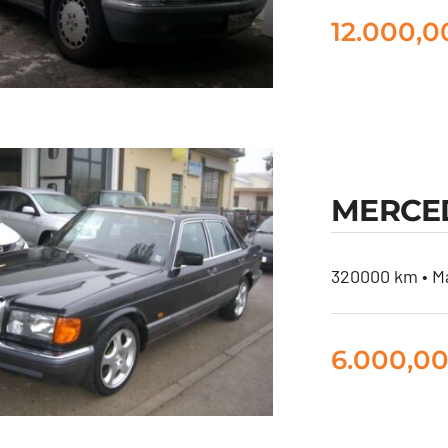
12.000,
RCEDES 560 SEC
MERCED
ASI GPL
320000 km • Ma
6.000,0