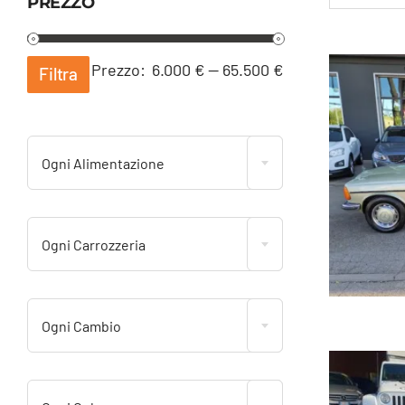
PREZZO
Prezzo
Prezzo
Prezzo:
6.000 €
—
65.500 €
Filtra
Min
Max
Ogni Alimentazione
Ogni Carrozzeria
Ogni Cambio
ME