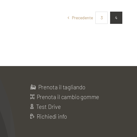
Precedente
3
4
Prenota il tagliando
Prenota il cambio gomme
Test Drive
Richiedi info