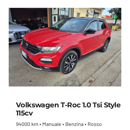
Volkswagen T-Roc 1.0 Tsi Style
115cv
Volkswagen T-Roc 1.0
94000 km • Manuale • Benzina • Rosso