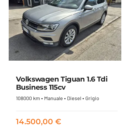
Volkswagen Tiguan 1.6 Tdi
Business 115cv
Volkswagen Tiguan
108000 km • Manuale • Diesel • Grigio
1.6 tdi Business 115cv
14.500,00
€
14.500,00
€