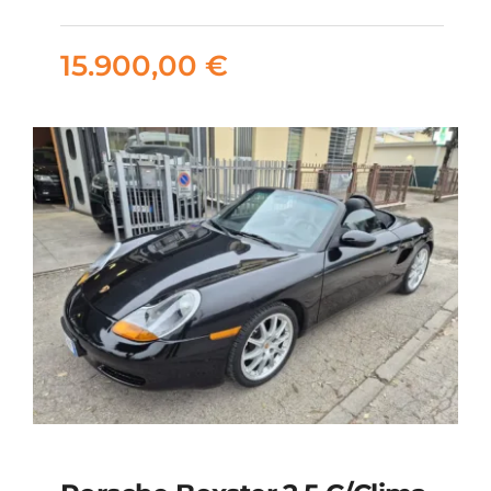
tsi Style 115cv
15.900,00
€
15.900,00
€