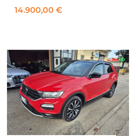
95cv
14.900,00
€
14.900,00
€