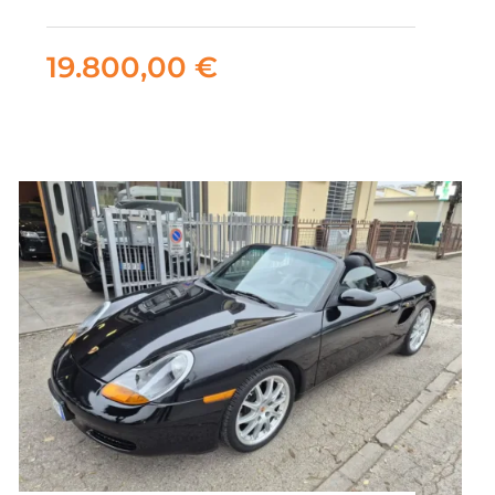
crew Planet 4×4
19.800,00
€
19.800,00
€