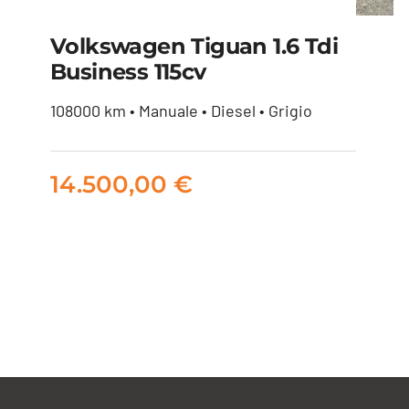
Volkswagen Tiguan 1.6 Tdi
Business 115cv
Volkswagen Tiguan 1.6
108000 km • Manuale • Diesel • Grigio
tdi Business 115cv
14.500,00
€
14.500,00
€