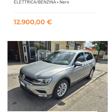
ELETTRICA/BENZINA • Nero
Dolcevita 70cv
12.900,00
€
12.900,00
€