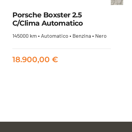
Porsche Boxster 2.5
C/clima Automatico
Porsche Boxster 2.5
145000 km • Automatico • Benzina • Nero
c/clima Automatico
18.900,00
€
18.900,00
€