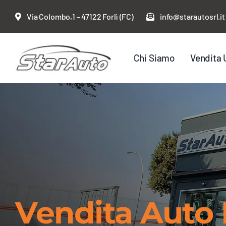
Salta
Via Colombo,1 – 47122 Forlì (FC)
info@starautosrl.it
al
contenuto
Chi Siamo
Vendita 