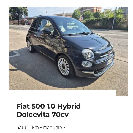
Fiat 500 1.0 Hybrid
Dolcevita 70cv
Fiat 500 1.0 hybrid
63000 km • Manuale •