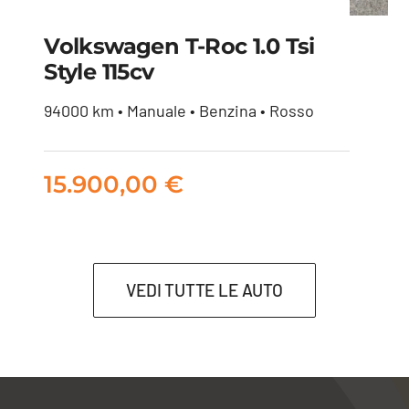
Volkswagen T-Roc 1.0 Tsi
Style 115cv
Volkswagen T-Roc 1.0
94000 km • Manuale • Benzina • Rosso
tsi Style 115cv
15.900,00
€
15.900,00
€
VEDI TUTTE LE AUTO