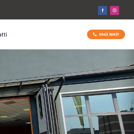
tti
0543 36631