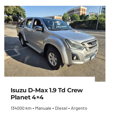
Isuzu D-Max 1.9 Td Crew
Planet 4×4
Isuzu D-Max 1.9 td
134000 km • Manuale • Diesel • Argento