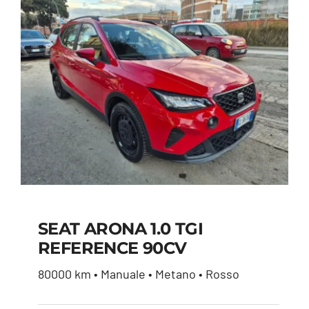
SEAT ARONA 1.0 TGI
REFERENCE 90CV
SEAT ARONA 1.0 TGI
80000 km • Manuale • Metano • Rosso
REFERENCE 90CV