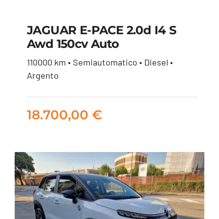
JAGUAR E-PACE 2.0d I4 S
Awd 150cv Auto
JAGUAR E-PACE 2.0d
110000 km • Semiautomatico • Diesel •
i4 S awd 150cv auto
Argento
18.700,00
€
18.700,00
€