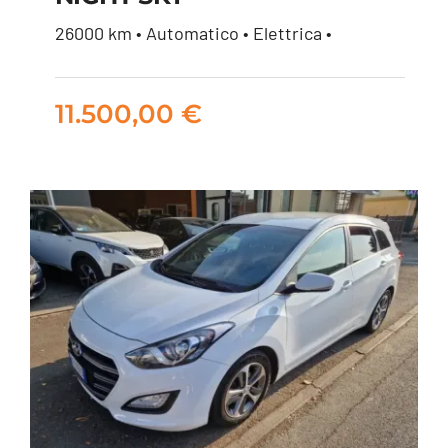
SMART FORTWO EQ
26000 km • Automatico • Elettrica •
PASSION NIGHT SKY
11.500,00
€
11.500,00
€