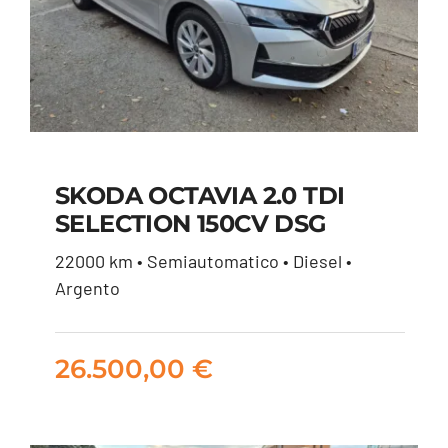
SKODA OCTAVIA 2.0 TDI
SELECTION 150CV DSG
SKODA OCTAVIA 2.0
22000 km • Semiautomatico • Diesel •
TDI SELECTION 150CV
Argento
DSG
26.500,00
€
26.500,00
€