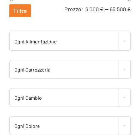
Pre
Pre
Prezzo:
6.000 €
—
65.500 €
Filtra
Min
Ma
Ogni Alimentazione
Ogni Carrozzeria
Ogni Cambio
Ogni Colore