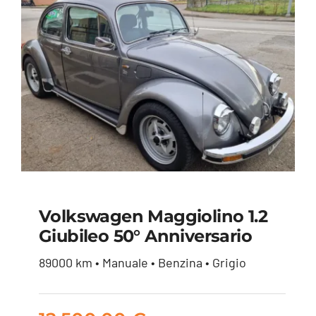
Volkswagen Maggiolino 1.2
Volkswagen
Giubileo 50° Anniversario
Maggiolino 1.2
89000 km • Manuale • Benzina • Grigio
Giubileo 50°
Anniversario