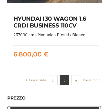
HYUNDAI I30 WAGON 1.6
CRDI BUSINESS 110CV
HYUNDAI I30
237000 km • Manuale • Diesel • Bianco
WAGON 1.6 CRDI
BUSINESS 110CV
6.800,00
€
6.800,00
€
Precedente
Prossimo
2
3
4
PREZZO