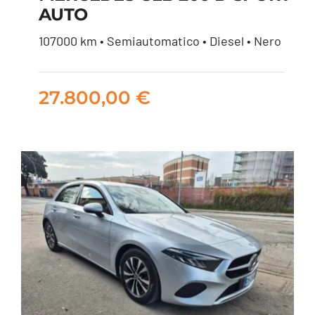
AUTO
MERCEDES GLB 200
107000 km • Semiautomatico • Diesel • Nero
D SPORT AUTO
27.800,00
€
27.800,00
€