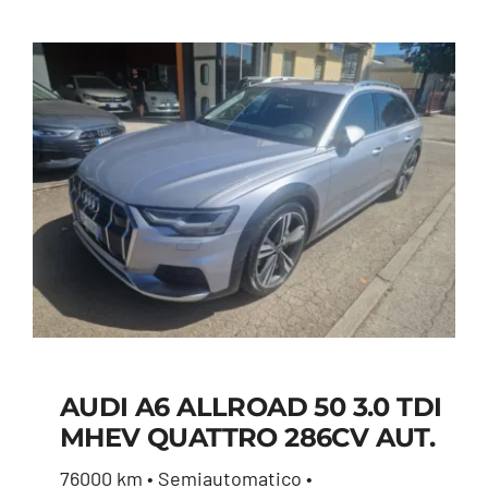
AUDI A6 ALLROAD 50 3.0 TDI
AUDI A6 ALLROAD 50
MHEV QUATTRO 286CV AUT.
3.0 TDI MHEV
76000 km • Semiautomatico •