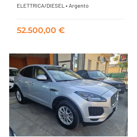
QUATTRO 286CV
ELETTRICA/DIESEL • Argento
AUT.
52.500,00
€
52.500,00
€