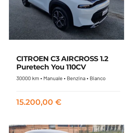
CITROEN C3 AIRCROSS 1.2
Puretech You 110CV
CITROEN C3
30000 km • Manuale • Benzina • Bianco
AIRCROSS 1.2
puretech You 110CV
15.200,00
€
15.200,00
€