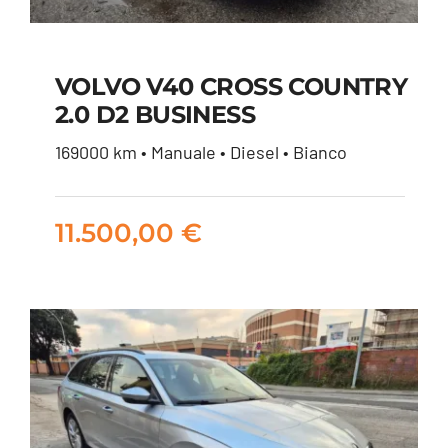
VOLVO V40 CROSS COUNTRY
2.0 D2 BUSINESS
VOLVO V40 CROSS
169000 km • Manuale • Diesel • Bianco
COUNTRY 2.0 D2
BUSINESS
11.500,00
€
11.500,00
€