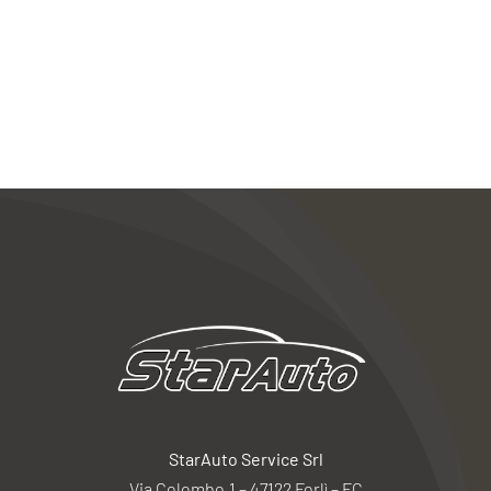
StarAuto Service Srl
Via Colombo,1 – 47122 Forlì – FC