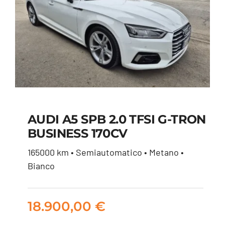
AUDI A5 SPB 2.0 TFSI G-TRON
BUSINESS 170CV
AUDI A5 SPB 2.0 TFSI
165000 km • Semiautomatico • Metano •
G-TRON BUSINESS
Bianco
170CV
18.900,00
€
18.900,00
€