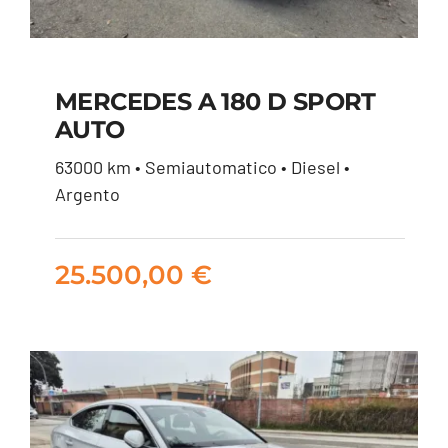
MERCEDES A 180 D SPORT
AUTO
MERCEDES A 180 D
63000 km • Semiautomatico • Diesel •
SPORT AUTO
Argento
25.500,00
€
25.500,00
€