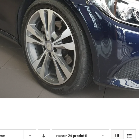
me
Mostra
24 prodotti