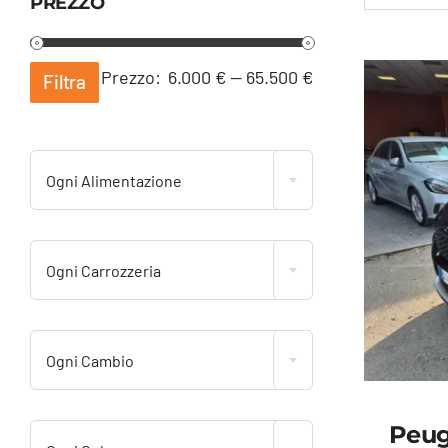
PREZZO
Prezzo
Prezzo
Prezzo:
6.000 €
—
65.500 €
Filtra
Min
Max
Ogni Alimentazione
Ogni Carrozzeria
Ogni Cambio
Peug