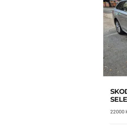
SKOD
SELE
22000 k
SK