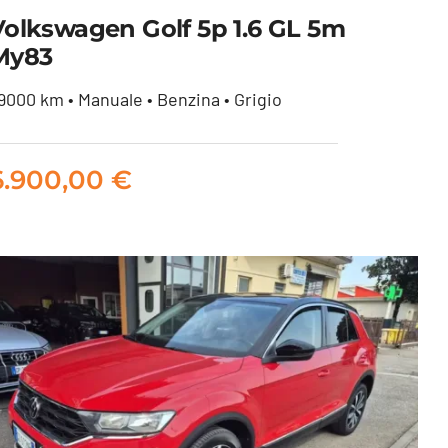
Volkswagen Golf 5p 1.6 GL 5m
My83
9000 km • Manuale • Benzina • Grigio
Volkswagen Golf 5p 1.6 GL
5m my83
6.900,00
€
6.900,00
€