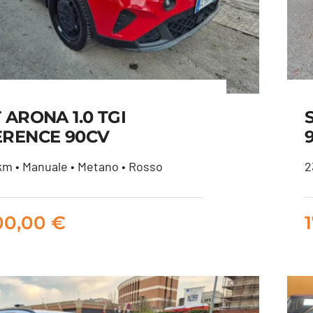
 ARONA 1.0 TGI
ERENCE 90CV
m • Manuale • Metano • Rosso
2
SEAT ARONA 1.0 TGI
REFERENCE 90CV
00,00
€
12.900,00
€