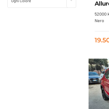
Ogni Colore
Allu
Pe
52000 
Nero
phe
19.5