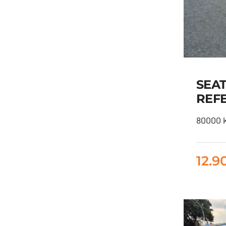
SEAT
REF
80000 k
12.9