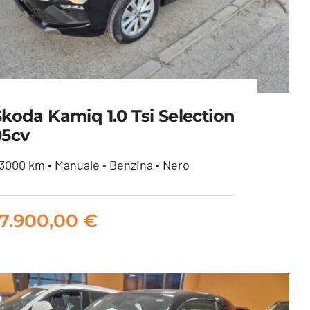
Skoda Kamiq 1.0 Tsi Selection
95cv
3000 km • Manuale • Benzina • Nero
Skoda Kamiq 1.0 tsi
Selection 95cv
17.900,00
€
17.900,00
€