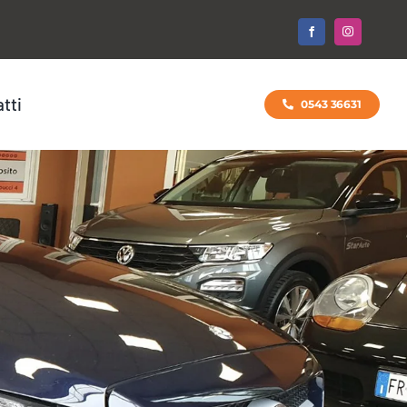
tti
0543 36631