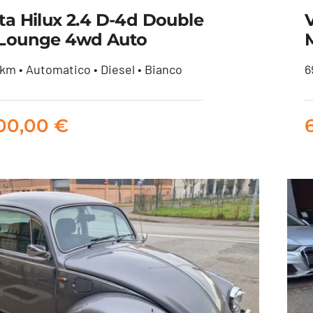
ta Hilux 2.4 D-4d Double
Lounge 4wd Auto
oyota Hilux 2.4 d-4d
km • Automatico • Diesel • Bianco
6
uble cab Lounge 4wd
auto
500,00
€
32.500,00
€