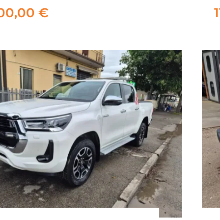
ELECTION 150CV DSG
500,00
€
26.500,00
€