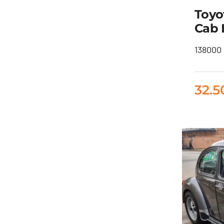
Toyo
Cab 
T
138000 
do
32.