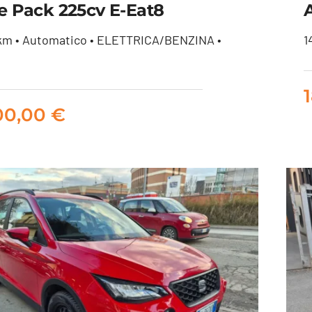
re Pack 225cv E-Eat8
ugeot 3008 1.6 hybrid
km • Automatico • ELETTRICA/BENZINA •
1
v Allure Pack 225cv e-
eat8
00,00
€
19.500,00
€