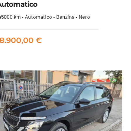
Automatico
45000 km • Automatico • Benzina • Nero
Porsche Boxster 2.5
c/clima Automatico
18.900,00
€
18.900,00
€