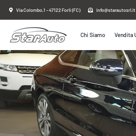
Salta
Via Colombo,1 – 47122 Forlì (FC)
info@starautosrl.it
al
contenuto
Chi Siamo
Vendita 