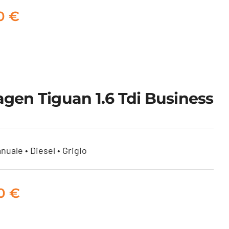
00
€
gen Tiguan 1.6 Tdi Business
uale • Diesel • Grigio
00
€