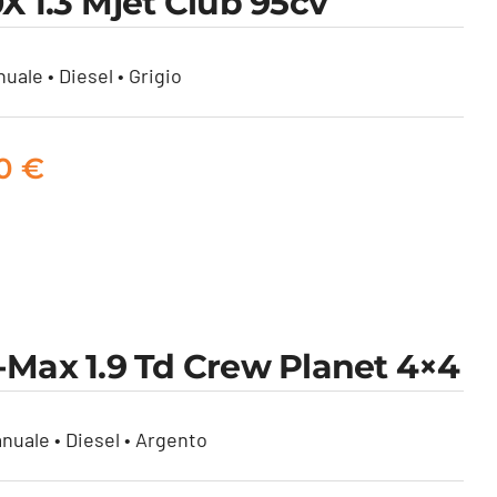
0X 1.3 Mjet Club 95cv
uale • Diesel • Grigio
00
€
-Max 1.9 Td Crew Planet 4×4
nuale • Diesel • Argento