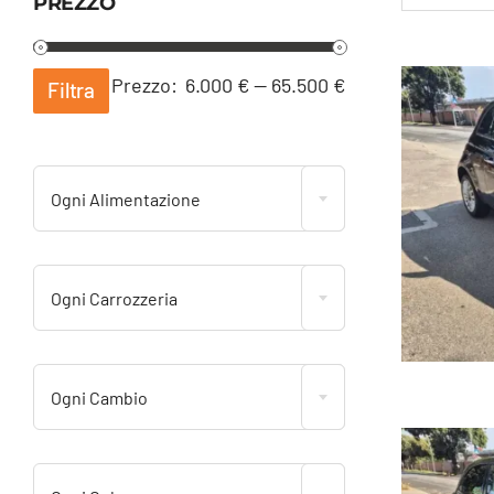
PREZZO
Prezzo
Prezzo
Prezzo:
6.000 €
—
65.500 €
Filtra
Min
Max
Ogni Alimentazione
Ogni Carrozzeria
Ogni Cambio
Fi