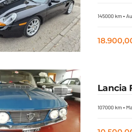
145000 km • Au
18.900,
sche Boxster 2.5
Lancia 
lima Automatico
107000 km • Ma
10.500,