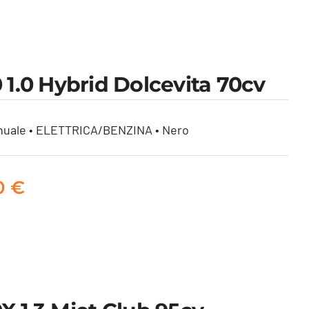
0 1.0 Hybrid Dolcevita 70cv
nuale • ELETTRICA/BENZINA • Nero
00
€