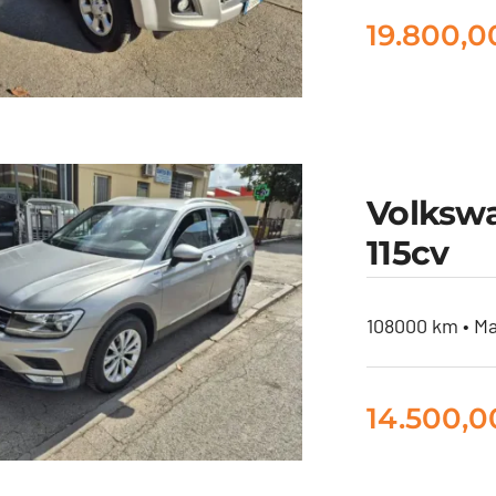
19.800,
Volkswa
uzu D-Max 1.9 td
115cv
rew Planet 4×4
108000 km • Man
14.500,