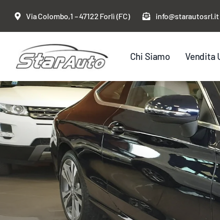
Salta
Via Colombo,1 – 47122 Forlì (FC)
info@starautosrl.it
al
contenuto
Chi Siamo
Vendita 