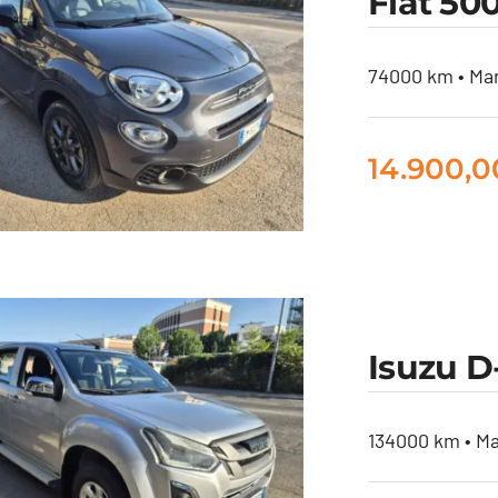
Fiat 50
olcevita 70cv
74000 km • Man
14.900,
at 500X 1.3 mjet
Isuzu D
Club 95cv
134000 km • Ma