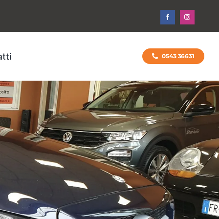
tti
0543 36631