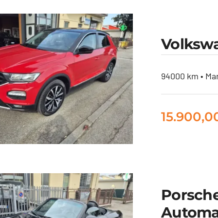
kswagen Tiguan
Volkswa
.6 tdi Business
115cv
94000 km • Man
15.900,
Porsche
lkswagen T-Roc
Automa
0 tsi Style 115cv