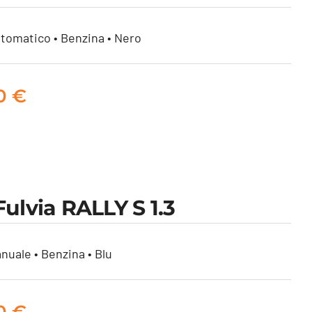
tomatico • Benzina • Nero
00
€
Fulvia RALLY S 1.3
nuale • Benzina • Blu
00
€