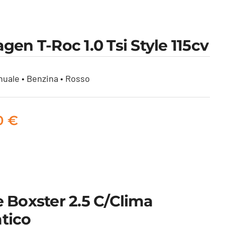
gen T-Roc 1.0 Tsi Style 115cv
uale • Benzina • Rosso
00
€
 Boxster 2.5 C/clima
tico