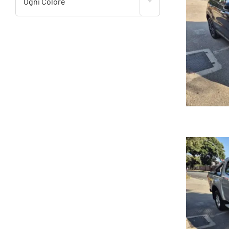
Ogni Colore
D
Fi