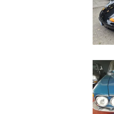
Por
c/c