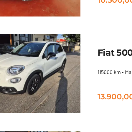
cia Fulvia RALLY
Fiat 500
S 1.3
115000 km • Ma
13.900,