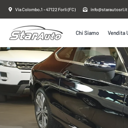
Salta
Via Colombo,1 – 47122 Forlì (FC)
info@starautosrl.it
al
contenuto
Chi Siamo
Vendita 