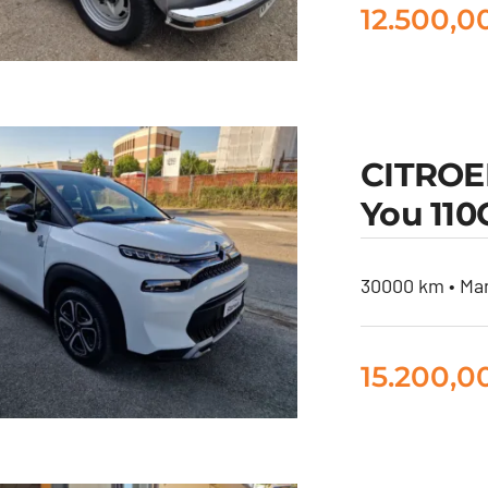
12.500,0
Volkswagen
CITROE
Maggiolino 1.2
You 110
Giubileo 50°
Anniversario
30000 km • Man
15.200,0