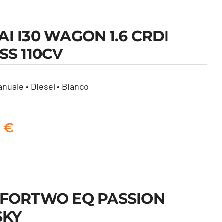
I I30 WAGON 1.6 CRDI
SS 110CV
nuale • Diesel • Bianco
0
€
 FORTWO EQ PASSION
SKY