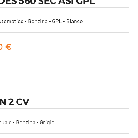
ES 560 SEC ASI GPL
tomatico • Benzina - GPL • Bianco
00
€
N 2 CV
uale • Benzina • Grigio