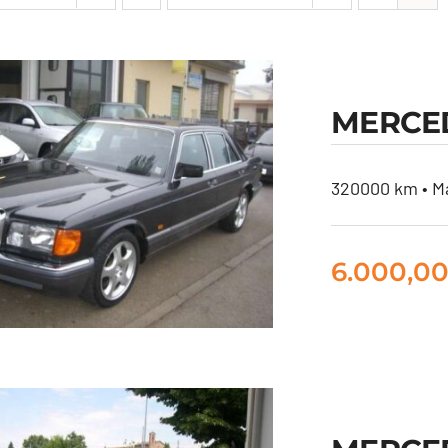
MERCED
320000 km • Ma
6.000,0
RCEDES 300 SE