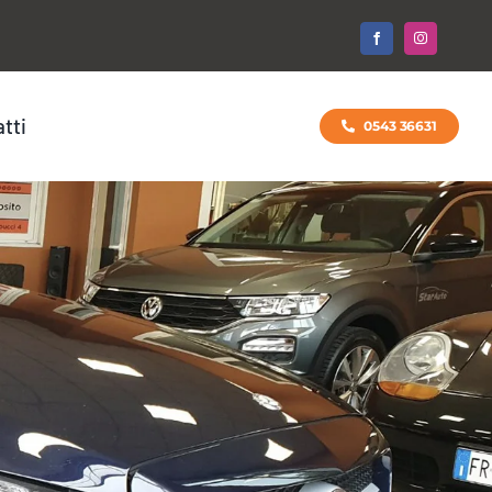
tti
0543 36631