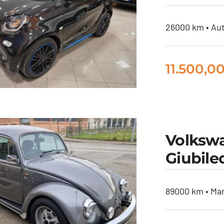
USINESS 110CV
26000 km • Aut
11.500,0
MART FORTWO
Volkswa
 PASSION NIGHT
Giubile
SKY
89000 km • Man