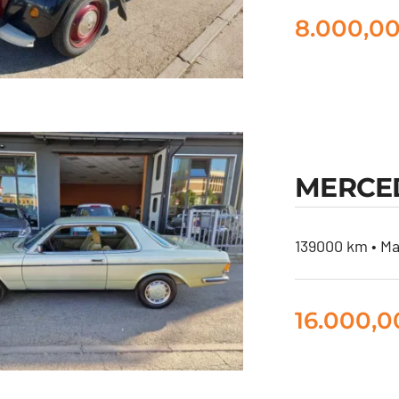
8.000,0
MERCED
CITROEN 2 CV
139000 km • Ma
16.000,