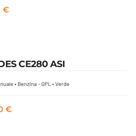
0
€
ES CE280 ASI
nuale • Benzina - GPL • Verde
00
€