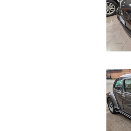
B
S
EQ