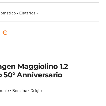
omatico • Elettrica •
0
€
gen Maggiolino 1.2
o 50° Anniversario
uale • Benzina • Grigio