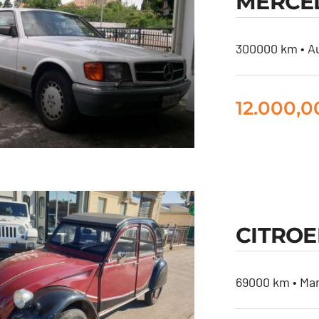
MERCED
GPL
300000 km • Au
12.000,
RCEDES 560 SEC
CITROE
ASI GPL
69000 km • Man