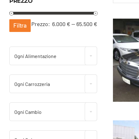
PREZZO
Prezzo
Prezzo
Prezzo:
6.000 €
—
65.500 €
Filtra
Min
Max
Ogni Alimentazione
Ogni Carrozzeria
Ogni Cambio
ME