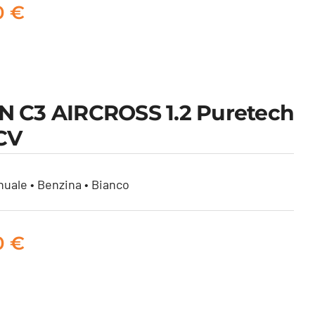
0
€
N C3 AIRCROSS 1.2 Puretech
CV
uale • Benzina • Bianco
0
€