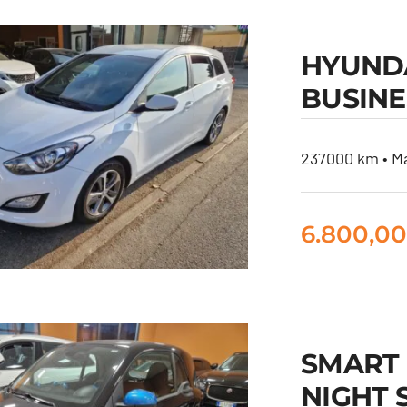
HYUNDA
RCEDES CE280
BUSINE
ASI
237000 km • Ma
6.800,0
HYUNDAI I30
SMART
AGON 1.6 CRDI
NIGHT 