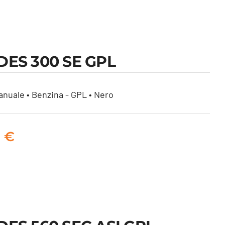
ES 300 SE GPL
nuale • Benzina - GPL • Nero
0
€