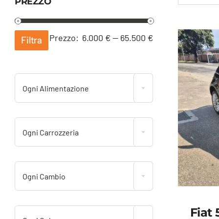
PREZZO
Prezzo
Prezzo
Prezzo:
6.000 €
—
65.500 €
Filtra
Min
Max
Ogni Alimentazione
Ogni Carrozzeria
Ogni Cambio
Fiat 