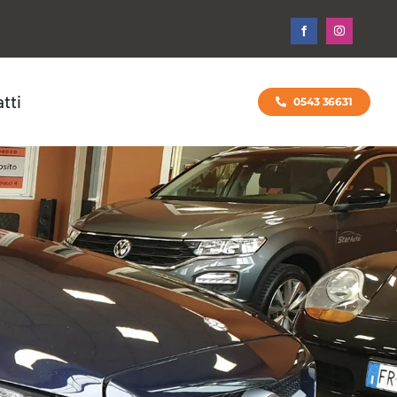
tti
0543 36631