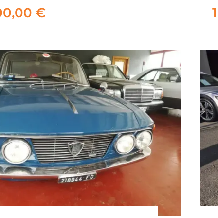
Style 115cv
00,00
€
15.900,00
€