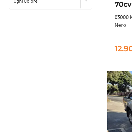
Ogni Colore
70cv
63000 
Nero
12.9