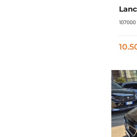
Lanci
107000 
La
10.