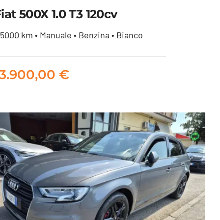
iat 500X 1.0 T3 120cv
15000 km • Manuale • Benzina • Bianco
Fiat 500X 1.0 t3 120cv
13.900,00
€
13.900,00
€