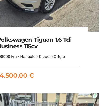
Volkswagen Tiguan 1.6 Tdi
Business 115cv
08000 km • Manuale • Diesel • Grigio
Volkswagen Tiguan 1.6 tdi
Business 115cv
14.500,00
€
14.500,00
€