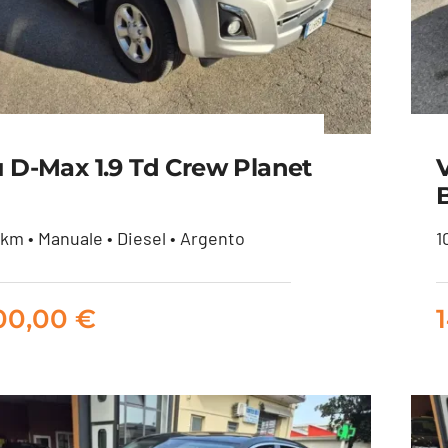
u D-Max 1.9 Td Crew Planet
km • Manuale • Diesel • Argento
1
uzu D-Max 1.9 td crew
Planet 4×4
800,00
€
19.800,00
€