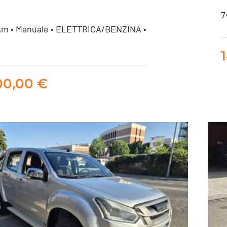
7
km • Manuale • ELETTRICA/BENZINA •
Fiat 500 1.0 hybrid
Dolcevita 70cv
12.900,00
€
00,00
€