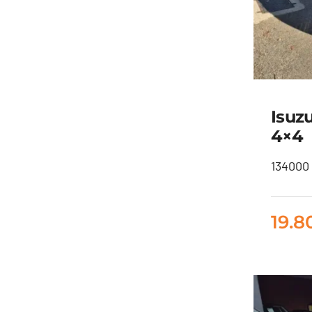
Isuz
4×4
134000 
Is
19.