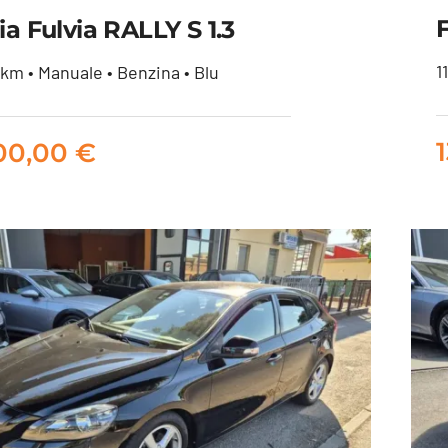
F
a Fulvia RALLY S 1.3
1
km • Manuale • Benzina • Blu
ncia Fulvia RALLY S 1.3
500,00
€
10.500,00
€