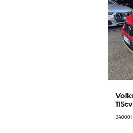
Volk
115cv
94000 k
Vo