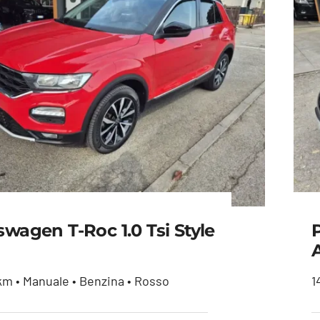
swagen T-Roc 1.0 Tsi Style
m • Manuale • Benzina • Rosso
1
lkswagen T-Roc 1.0 tsi