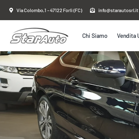
Salta
Via Colombo,1 – 47122 Forlì (FC)
info@starautosrl.it
al
contenuto
Chi Siamo
Vendita 