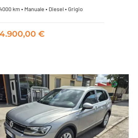
4000 km • Manuale • Diesel • Grigio
Fiat 500X 1.3 mjet Club
14.900,00
€
95cv
14.900,00
€