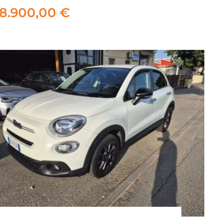
c/clima Automatico
18.900,00
€
18.900,00
€