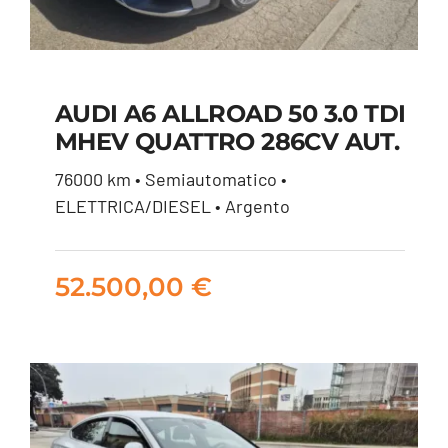
AUDI A6 ALLROAD 50 3.0 TDI
AUDI A6 ALLROAD 50
MHEV QUATTRO 286CV AUT.
3.0 TDI MHEV
76000 km • Semiautomatico •
QUATTRO 286CV
ELETTRICA/DIESEL • Argento
AUT.
52.500,00
€
52.500,00
€