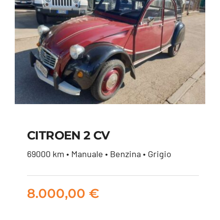
CITROEN 2 CV
69000 km • Manuale • Benzina • Grigio
CITROEN 2 CV
8.000,00
€
8.000,00
€