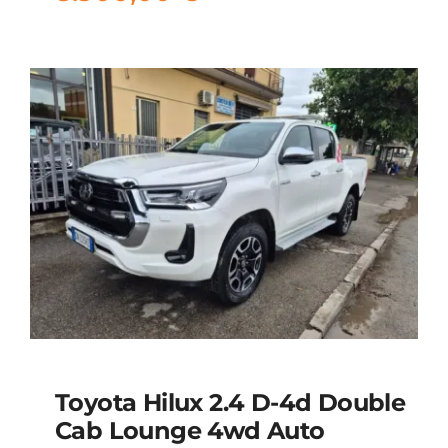
Toyota Hilux 2.4 D-4d Double
Cab Lounge 4wd Auto
Toyota Hilux 2.4 d-4d