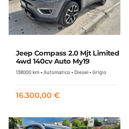
Jeep Compass 2.0 Mjt Limited
4wd 140cv Auto My19
Jeep Compass 2.0 mjt
138000 km • Automatico • Diesel • Grigio
Limited 4wd 140cv
auto my19
16.300,00
€
16.300,00
€