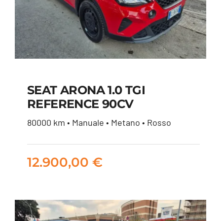
SEAT ARONA 1.0 TGI
REFERENCE 90CV
SEAT ARONA 1.0 TGI
80000 km • Manuale • Metano • Rosso
REFERENCE 90CV
12.900,00
€
12.900,00
€