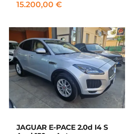
15.200,00
€
15.200,00
€
JAGUAR E-PACE 2.0d I4 S