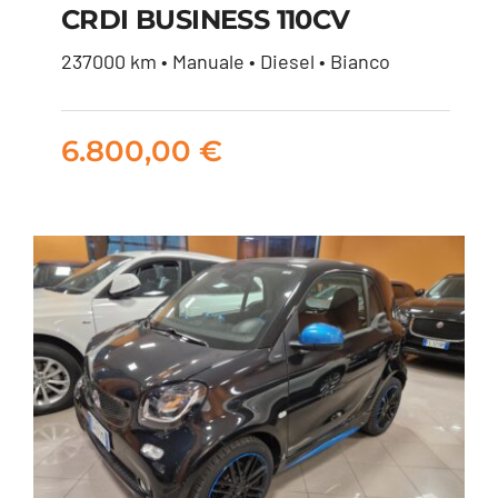
CRDI BUSINESS 110CV
HYUNDAI I30
237000 km • Manuale • Diesel • Bianco
WAGON 1.6 CRDI
BUSINESS 110CV
6.800,00
€
6.800,00
€