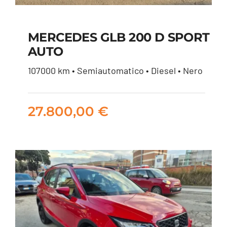
MERCEDES GLB 200 D SPORT
AUTO
MERCEDES GLB 200
107000 km • Semiautomatico • Diesel • Nero
D SPORT AUTO
27.800,00
€
27.800,00
€