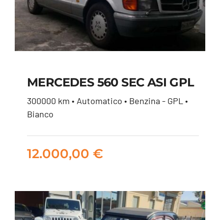
MERCEDES 560 SEC ASI GPL
300000 km • Automatico • Benzina - GPL •
MERCEDES 560 SEC
Bianco
ASI GPL
12.000,00
€
12.000,00
€