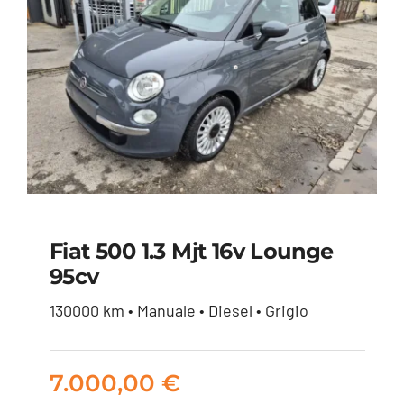
Fiat 500 1.3 Mjt 16v Lounge
95cv
Fiat 500 1.3 mjt 16v
130000 km • Manuale • Diesel • Grigio
Lounge 95cv
7.000,00
€
7.000,00
€