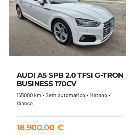
AUDI A5 SPB 2.0 TFSI G-TRON
BUSINESS 170CV
AUDI A5 SPB 2.0 TFSI
165000 km • Semiautomatico • Metano •
G-TRON BUSINESS
Bianco
170CV
18.900,00
€
18.900,00
€