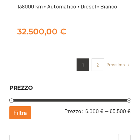
138000 km • Automatico • Diesel • Bianco
double cab Lounge
4wd auto
32.500,00
€
32.500,00
€
Prossimo
1
2
PREZZO
Pre
Pre
Prezzo:
6.000 €
—
65.500 €
Filtra
Min
Ma