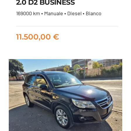
2.0 D2 BUSINESS
VOLVO V40 CROSS
169000 km • Manuale • Diesel • Bianco
COUNTRY 2.0 D2
BUSINESS
11.500,00
€
11.500,00
€