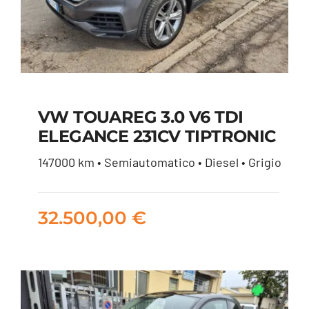
VW TOUAREG 3.0 V6 TDI
ELEGANCE 231CV TIPTRONIC
VW TOUAREG 3.0 V6
147000 km • Semiautomatico • Diesel • Grigio
TDI ELEGANCE 231CV
TIPTRONIC
32.500,00
€
32.500,00
€