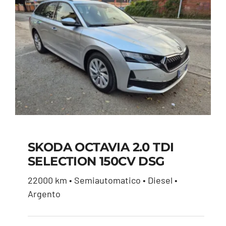
SKODA OCTAVIA 2.0 TDI
SELECTION 150CV DSG
SKODA OCTAVIA 2.0
22000 km • Semiautomatico • Diesel •
TDI SELECTION 150CV
Argento
DSG