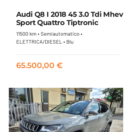
Audi Q8 I 2018 45 3.0 Tdi Mhev
Sport Quattro Tiptronic
Audi Q8 I 2018 45 3.0
11500 km • Semiautomatico •
tdi mhev Sport
ELETTRICA/DIESEL • Blu
quattro tiptronic
65.500,00
€
65.500,00
€