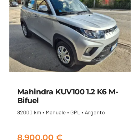
Mahindra KUV100 1.2 K6 M-
Bifuel
Mahindra KUV100 1.2
82000 km • Manuale • GPL • Argento
K6 m-bifuel
8.900,00
€
8.900,00
€