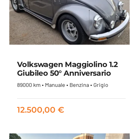
Volkswagen Maggiolino 1.2
Volkswagen
Giubileo 50° Anniversario
Maggiolino 1.2
89000 km • Manuale • Benzina • Grigio
Giubileo 50°
Anniversario
12.500,00
€
12.500,00
€