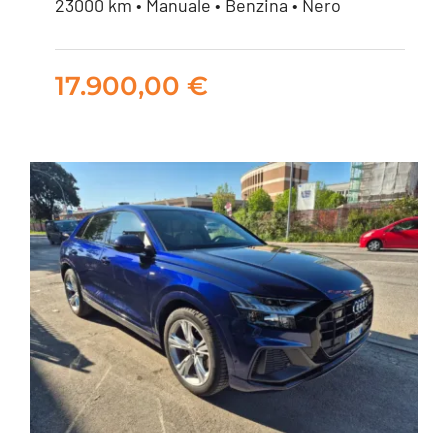
Skoda Kamiq 1.0 tsi
23000 km • Manuale • Benzina • Nero
Selection 95cv
17.900,00
€
17.900,00
€