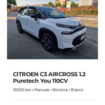
CITROEN C3 AIRCROSS 1.2
Puretech You 110CV
CITROEN C3
30000 km • Manuale • Benzina • Bianco
AIRCROSS 1.2
puretech You 110CV