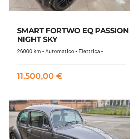
SMART FORTWO EQ PASSION
NIGHT SKY
SMART FORTWO EQ
26000 km • Automatico • Elettrica •
PASSION NIGHT SKY
11.500,00
€
11.500,00
€