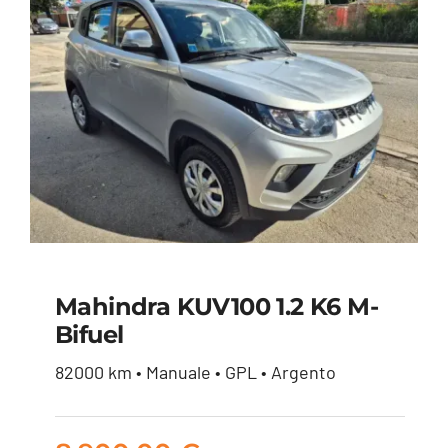
Mahindra KUV100 1.2 K6 M-
Bifuel
Mahindra KUV100 1.2
82000 km • Manuale • GPL • Argento
K6 m-bifuel
8.900,00
€