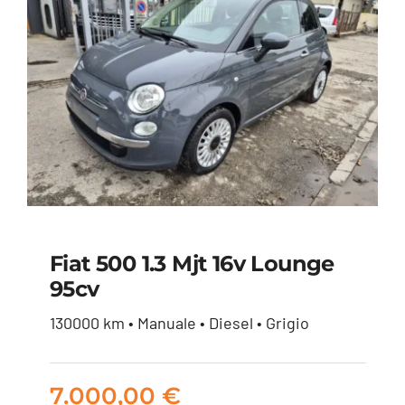
Fiat 500 1.3 Mjt 16v Lounge
95cv
Fiat 500 1.3 mjt 16v
130000 km • Manuale • Diesel • Grigio
Lounge 95cv
7.000,00
€
7.000,00
€