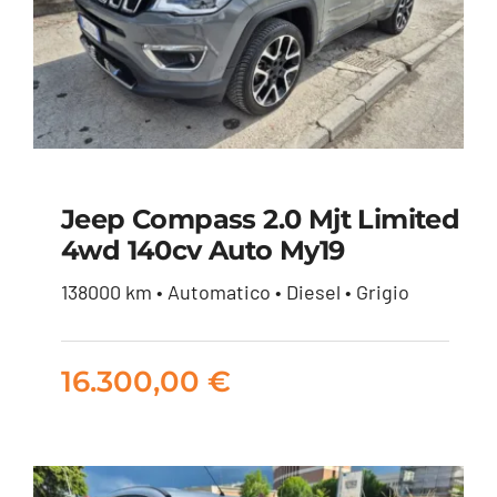
Jeep Compass 2.0 Mjt Limited
4wd 140cv Auto My19
Jeep Compass 2.0 mjt
138000 km • Automatico • Diesel • Grigio
Limited 4wd 140cv
auto my19
16.300,00
€
16.300,00
€