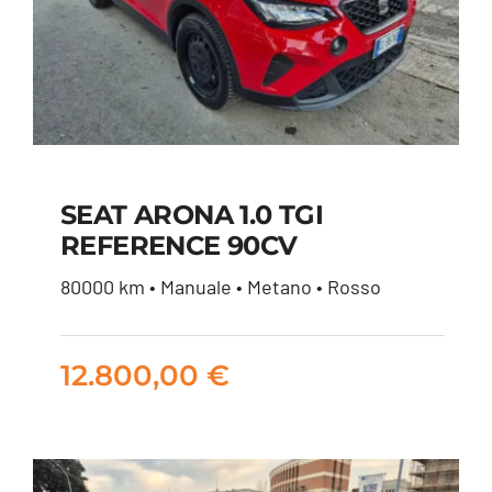
SEAT ARONA 1.0 TGI
REFERENCE 90CV
SEAT ARONA 1.0 TGI
80000 km • Manuale • Metano • Rosso
REFERENCE 90CV
12.800,00
€
12.800,00
€