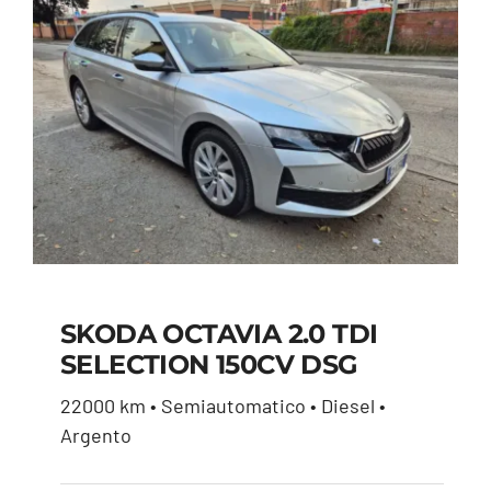
SKODA OCTAVIA 2.0 TDI
SELECTION 150CV DSG
SKODA OCTAVIA 2.0
22000 km • Semiautomatico • Diesel •
TDI SELECTION 150CV
Argento
DSG