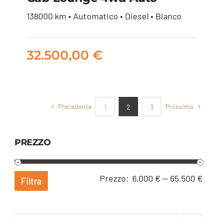
Toyota Hilux 2.4 d-4d
138000 km • Automatico • Diesel • Bianco
double cab Lounge
4wd auto
32.500,00
€
32.500,00
€
Precedente
Prossimo
1
2
3
PREZZO
Pre
Pre
Prezzo:
6.000 €
—
65.500 €
Filtra
Min
Ma