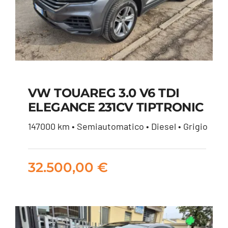
VW TOUAREG 3.0 V6 TDI
ELEGANCE 231CV TIPTRONIC
VW TOUAREG 3.0 V6
147000 km • Semiautomatico • Diesel • Grigio
TDI ELEGANCE 231CV
TIPTRONIC
32.500,00
€
32.500,00
€