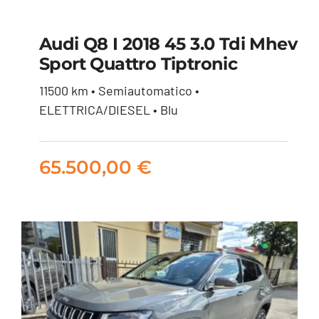
Audi Q8 I 2018 45 3.0 Tdi Mhev
Sport Quattro Tiptronic
Audi Q8 I 2018 45 3.0
11500 km • Semiautomatico •
tdi mhev Sport
ELETTRICA/DIESEL • Blu
quattro tiptronic
65.500,00
€
65.500,00
€