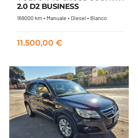
2.0 D2 BUSINESS
VOLVO V40 CROSS
169000 km • Manuale • Diesel • Bianco
COUNTRY 2.0 D2
BUSINESS
11.500,00
€
11.500,00
€