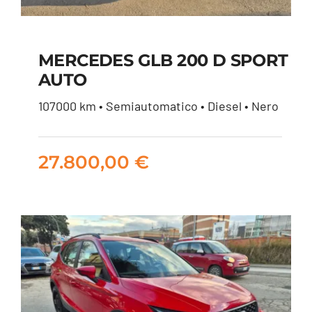
MERCEDES GLB 200 D SPORT
AUTO
MERCEDES GLB 200
107000 km • Semiautomatico • Diesel • Nero
D SPORT AUTO
27.800,00
€
27.800,00
€