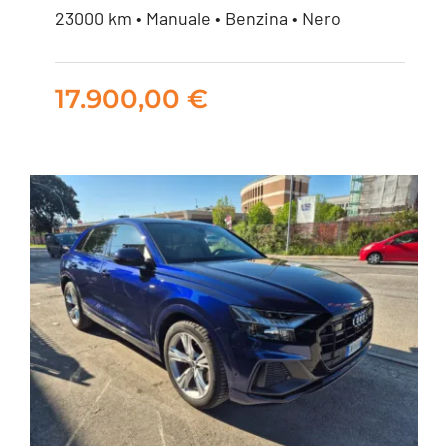
Skoda Kamiq 1.0 tsi
23000 km • Manuale • Benzina • Nero
Selection 95cv
17.900,00
€
17.900,00
€