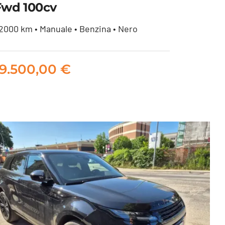
Fwd 100cv
2000 km • Manuale • Benzina • Nero
Jeep Avenger 1.2 turbo
Summit fwd 100cv
19.500,00
€
19.500,00
€