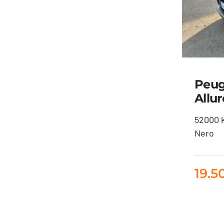
Peug
Allu
Pe
52000 
Nero
phe
19.5