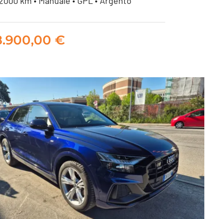
2000 km • Manuale • GPL • Argento
Mahindra KUV100 1.2 K6
m-bifuel
8.900,00
€
8.900,00
€