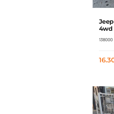
Jeep
4wd 
J
138000 
Li
16.3