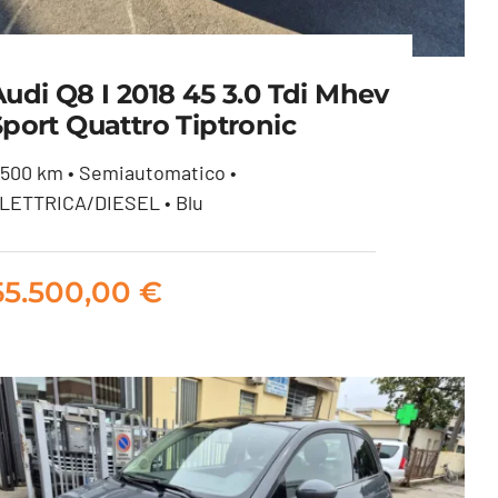
udi Q8 I 2018 45 3.0 Tdi Mhev
port Quattro Tiptronic
Audi Q8 I 2018 45 3.0 tdi
1500 km • Semiautomatico •
LETTRICA/DIESEL • Blu
mhev Sport quattro
tiptronic
65.500,00
€
65.500,00
€