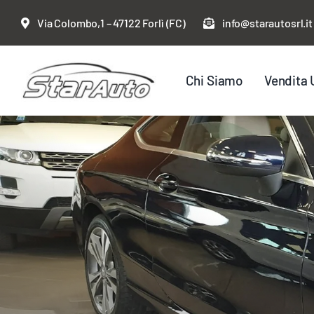
Salta
Via Colombo,1 – 47122 Forlì (FC)
info@starautosrl.it
al
contenuto
Chi Siamo
Vendita 