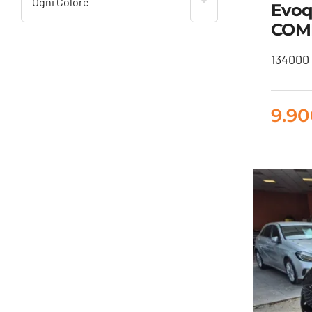
Ogni Colore
Evoq
COM
La
134000 
15
9.9