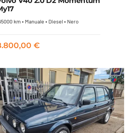
Volvo V40 2.0 D2 Momentum
My17
65000 km • Manuale • Diesel • Nero
Volvo V40 2.0 d2
Momentum my17
8.800,00
€
8.800,00
€