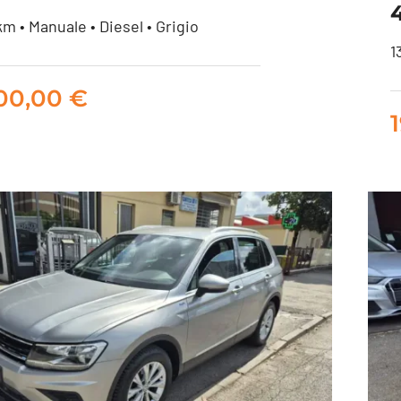
m • Manuale • Diesel • Grigio
1
iat 500X 1.3 mjet Club
900,00
€
95cv
14.900,00
€