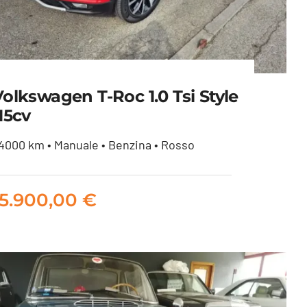
olkswagen T-Roc 1.0 Tsi Style
15cv
4000 km • Manuale • Benzina • Rosso
Volkswagen T-Roc 1.0 tsi
Style 115cv
15.900,00
€
15.900,00
€