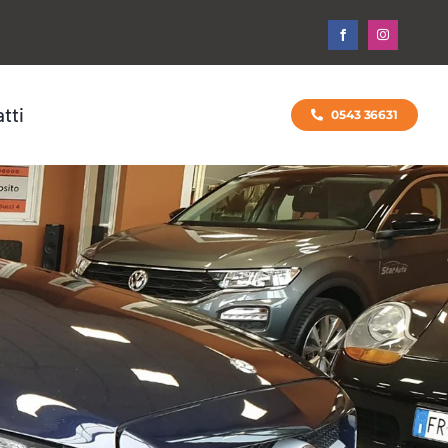
tti
0543 36631