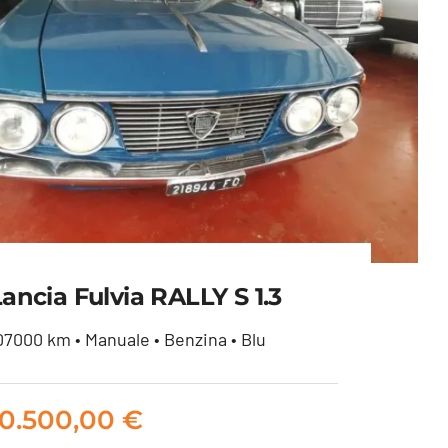
ancia Fulvia RALLY S 1.3
07000 km • Manuale • Benzina • Blu
Lancia Fulvia RALLY S 1.3
10.500,00
€