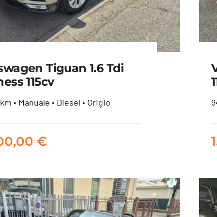
swagen Tiguan 1.6 Tdi
V
ness 115cv
1
km • Manuale • Diesel • Grigio
9
kswagen Tiguan 1.6 tdi
Business 115cv
500,00
€
14.500,00
€