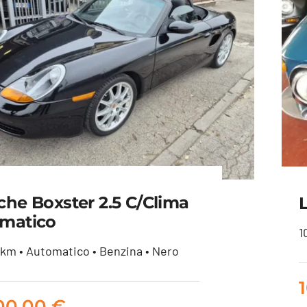
che Boxster 2.5 C/clima
L
matico
1
km • Automatico • Benzina • Nero
Porsche Boxster 2.5
c/clima Automatico
900,00
€