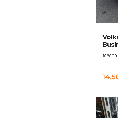
Volk
Busi
108000 
Vol
14.