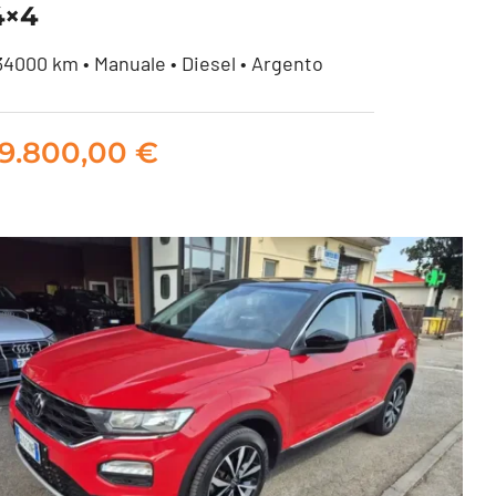
4×4
34000 km • Manuale • Diesel • Argento
Isuzu D-Max 1.9 td crew
Planet 4×4
19.800,00
€
19.800,00
€