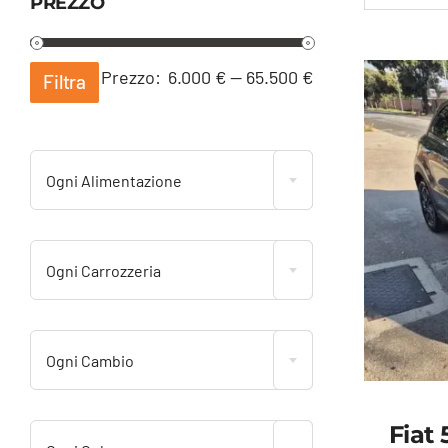
PREZZO
Prezzo
Prezzo
Prezzo:
6.000 €
—
65.500 €
Filtra
Min
Max
Ogni Alimentazione
Ogni Carrozzeria
Ogni Cambio
Fiat 