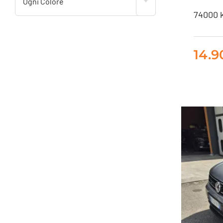
Ogni Colore
74000 k
F
14.