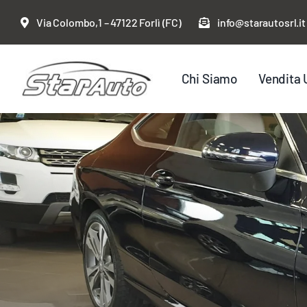
Salta
Via Colombo,1 – 47122 Forlì (FC)
info@starautosrl.it
al
contenuto
Chi Siamo
Vendita 