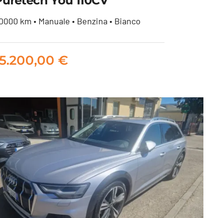
Puretech You 110CV
0000 km • Manuale • Benzina • Bianco
CITROEN C3 AIRCROSS 1.2
puretech You 110CV
15.200,00
€
15.200,00
€