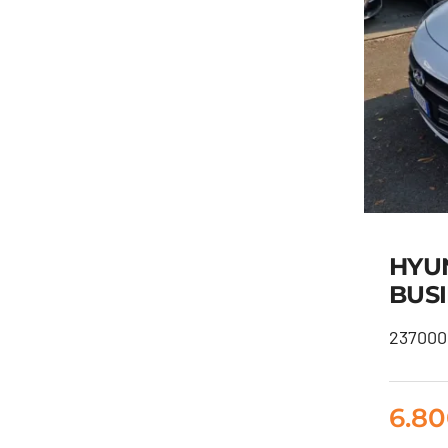
HYUN
BUSI
237000 
HY
C
6.8