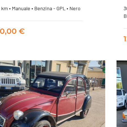
km • Manuale • Benzina - GPL • Nero
3
B
ERCEDES 300 SE GPL
00,00
€
6.000,00
€