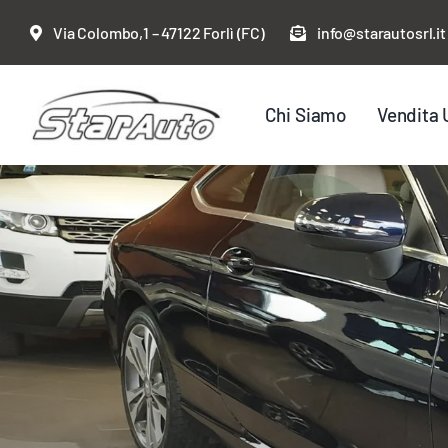
Salta
Via Colombo,1 – 47122 Forlì (FC)
info@starautosrl.it
al
contenuto
Chi Siamo
Vendita 