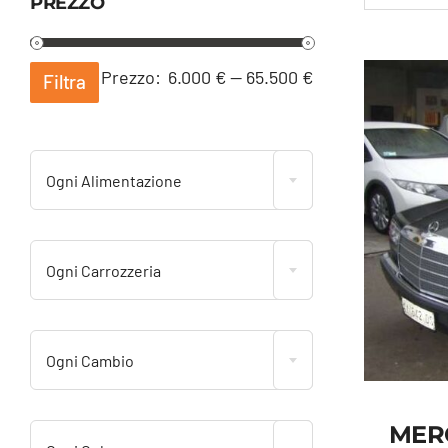
PREZZO
Prezzo
Prezzo
Prezzo:
6.000 €
—
65.500 €
Filtra
Min
Max
Ogni Alimentazione
Ogni Carrozzeria
Ogni Cambio
MERC