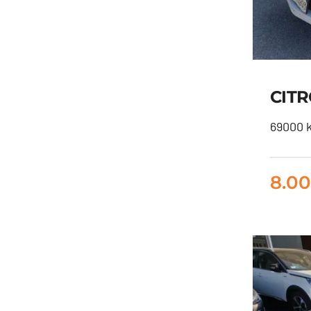
CITR
69000 k
8.0