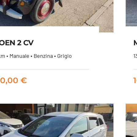
OEN 2 CV
m • Manuale • Benzina • Grigio
1
CITROEN 2 CV
00,00
€
8.000,00
€