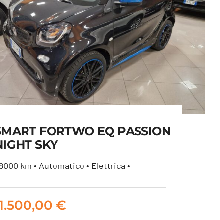
SMART FORTWO EQ PASSION
NIGHT SKY
6000 km • Automatico • Elettrica •
SMART FORTWO EQ
PASSION NIGHT SKY
11.500,00
€
11.500,00
€