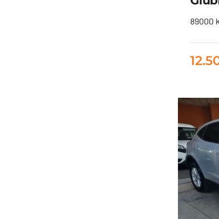
Giub
Vo
89000 k
12.5