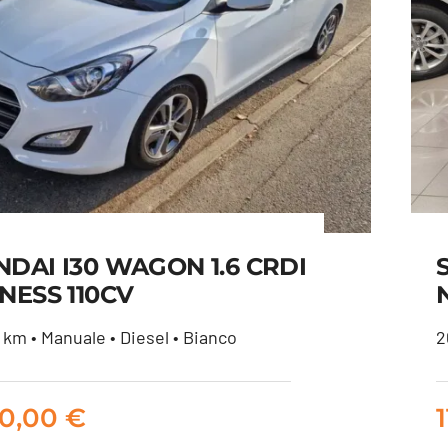
DAI I30 WAGON 1.6 CRDI
NESS 110CV
km • Manuale • Diesel • Bianco
2
UNDAI I30 WAGON 1.6
RDI BUSINESS 110CV
00,00
€
6.800,00
€