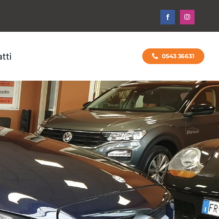
tti
0543 36631