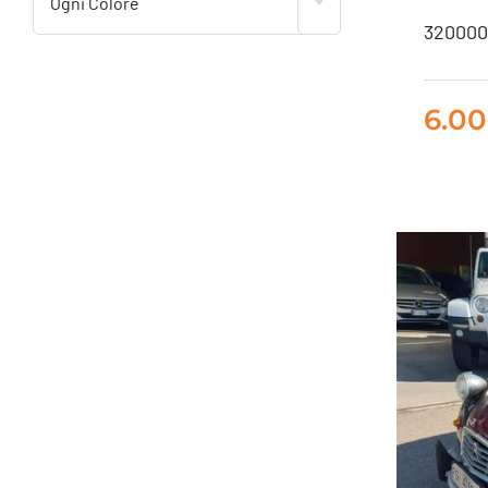
Ogni Colore
320000 
M
6.0