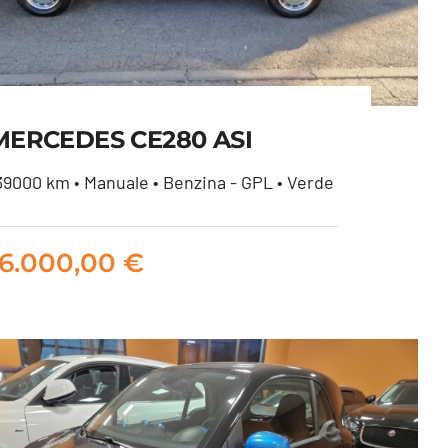
MERCEDES CE280 ASI
39000 km • Manuale • Benzina - GPL • Verde
MERCEDES CE280 ASI
16.000,00
€
16.000,00
€