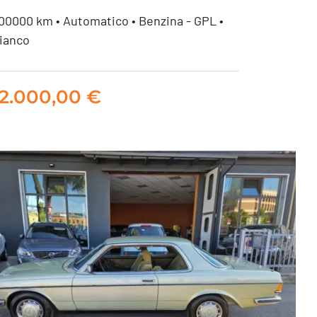
00000 km • Automatico • Benzina - GPL •
ianco
MERCEDES 560 SEC ASI
GPL
12.000,00
€
12.000,00
€