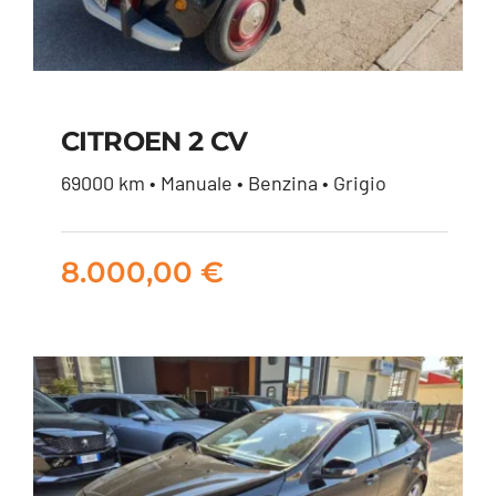
CITROEN 2 CV
69000 km • Manuale • Benzina • Grigio
CITROEN 2 CV
8.000,00
€
8.000,00
€