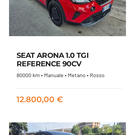
SEAT ARONA 1.0 TGI
REFERENCE 90CV
SEAT ARONA 1.0 TGI
80000 km • Manuale • Metano • Rosso
REFERENCE 90CV
12.800,00
€
12.800,00
€