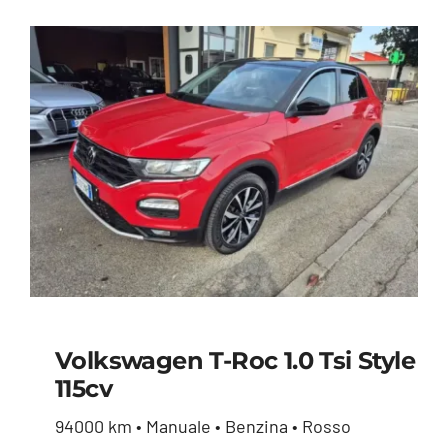
Volkswagen T-Roc 1.0 Tsi Style
115cv
Volkswagen T-Roc 1.0
94000 km • Manuale • Benzina • Rosso