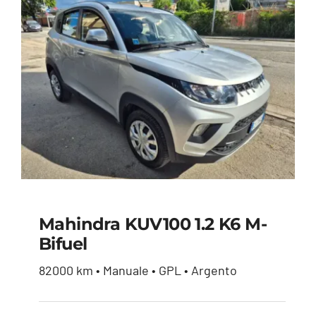
Mahindra KUV100 1.2 K6 M-
Bifuel
Mahindra KUV100 1.2
82000 km • Manuale • GPL • Argento
K6 m-bifuel