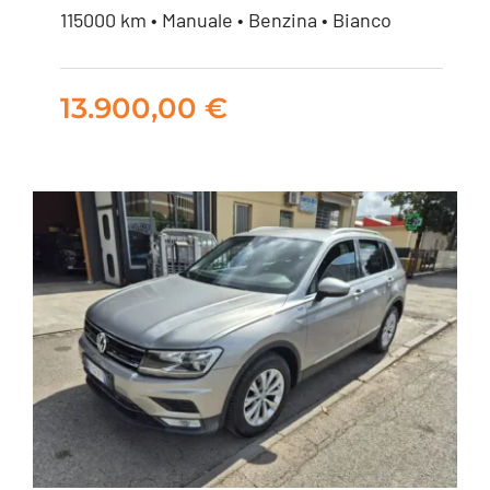
115000 km • Manuale • Benzina • Bianco
Fiat 500X 1.0 t3 120cv
13.900,00
€
13.900,00
€