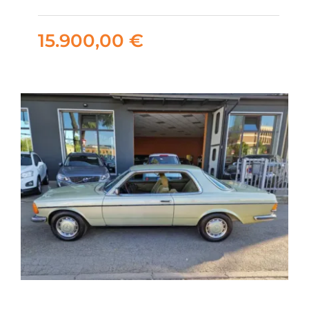
tsi Style 115cv
15.900,00
€
15.900,00
€