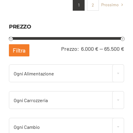
Prossimo
1
2
PREZZO
Pre
Pre
Prezzo:
6.000 €
—
65.500 €
Filtra
Min
Ma
Ogni Alimentazione
Ogni Carrozzeria
Ogni Cambio