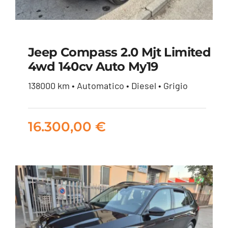
Jeep Compass 2.0 Mjt Limited
4wd 140cv Auto My19
Jeep Compass 2.0 mjt
138000 km • Automatico • Diesel • Grigio
Limited 4wd 140cv
auto my19
16.300,00
€
16.300,00
€