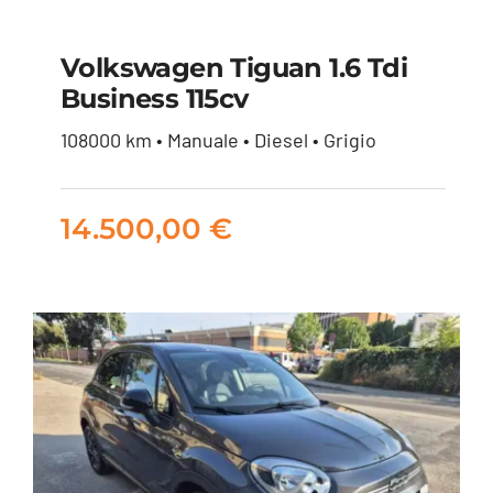
Volkswagen Tiguan 1.6 Tdi
Business 115cv
Volkswagen Tiguan
108000 km • Manuale • Diesel • Grigio
1.6 tdi Business 115cv
14.500,00
€
14.500,00
€