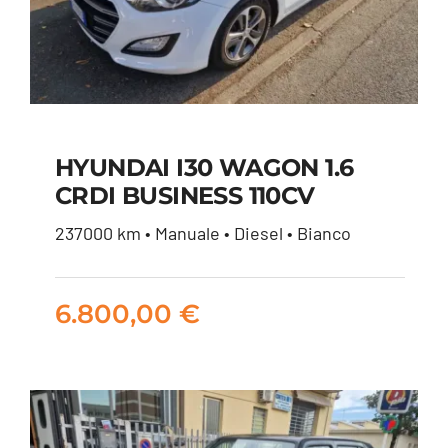
HYUNDAI I30 WAGON 1.6
CRDI BUSINESS 110CV
HYUNDAI I30
237000 km • Manuale • Diesel • Bianco
WAGON 1.6 CRDI
BUSINESS 110CV
6.800,00
€
6.800,00
€