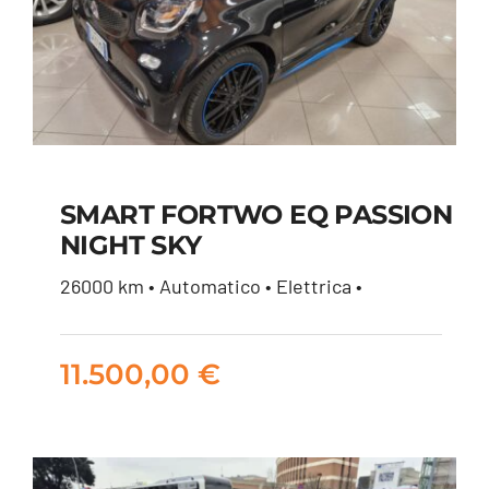
SMART FORTWO EQ PASSION
NIGHT SKY
SMART FORTWO EQ
26000 km • Automatico • Elettrica •
PASSION NIGHT SKY
11.500,00
€
11.500,00
€