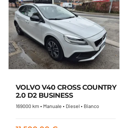
VOLVO V40 CROSS COUNTRY
2.0 D2 BUSINESS
VOLVO V40 CROSS
169000 km • Manuale • Diesel • Bianco
COUNTRY 2.0 D2
BUSINESS