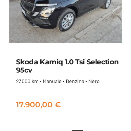
Skoda Kamiq 1.0 Tsi Selection
95cv
Skoda Kamiq 1.0 tsi
23000 km • Manuale • Benzina • Nero
Selection 95cv
17.900,00
€
17.900,00
€