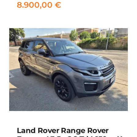
8.900,00
€
8.900,00
€
Land Rover Range Rover