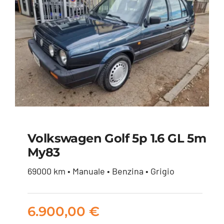
Volkswagen Golf 5p 1.6 GL 5m
My83
Volkswagen Golf 5p
69000 km • Manuale • Benzina • Grigio
1.6 GL 5m my83
6.900,00
€
6.900,00
€