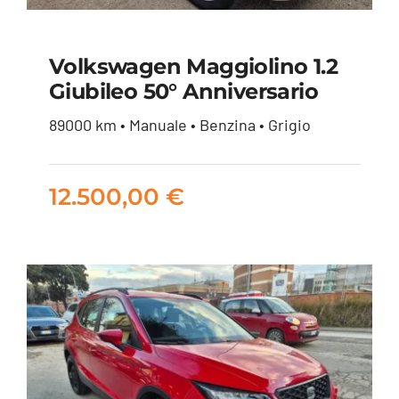
Volkswagen Maggiolino 1.2
Volkswagen
Giubileo 50° Anniversario
Maggiolino 1.2
89000 km • Manuale • Benzina • Grigio
Giubileo 50°
Anniversario
12.500,00
€
12.500,00
€