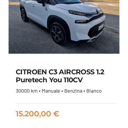
CITROEN C3 AIRCROSS 1.2
Puretech You 110CV
CITROEN C3
30000 km • Manuale • Benzina • Bianco
AIRCROSS 1.2
puretech You 110CV
15.200,00
€
15.200,00
€