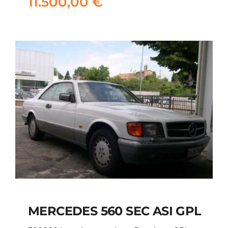
11.500,00
€
11.500,00
€
MERCEDES 560 SEC ASI GPL