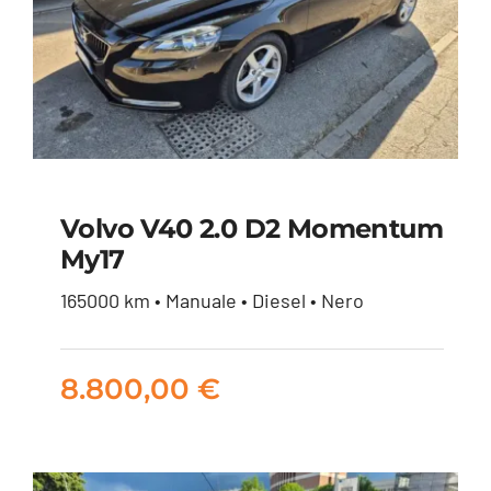
Volvo V40 2.0 D2 Momentum
My17
Volvo V40 2.0 d2
165000 km • Manuale • Diesel • Nero
Momentum my17
8.800,00
€
8.800,00
€