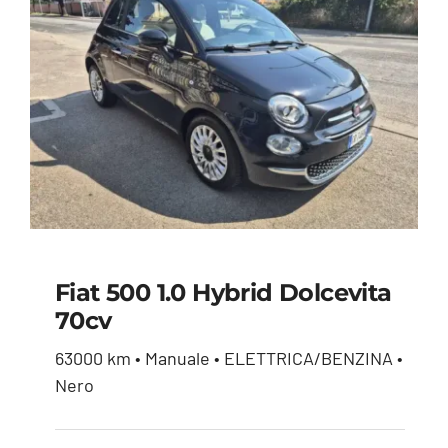
Fiat 500 1.0 Hybrid Dolcevita
70cv
Fiat 500 1.0 hybrid
63000 km • Manuale • ELETTRICA/BENZINA •
Dolcevita 70cv
Nero
12.900,00
€