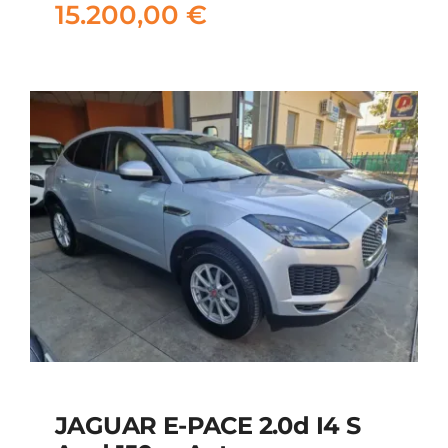
15.200,00
€
15.200,00
€
JAGUAR E-PACE 2.0d I4 S