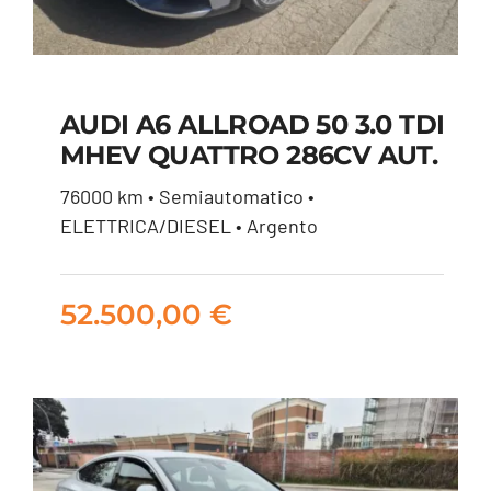
AUDI A6 ALLROAD 50 3.0 TDI
AUDI A6 ALLROAD 50
MHEV QUATTRO 286CV AUT.
3.0 TDI MHEV
76000 km • Semiautomatico •
QUATTRO 286CV
ELETTRICA/DIESEL • Argento
AUT.
52.500,00
€
52.500,00
€