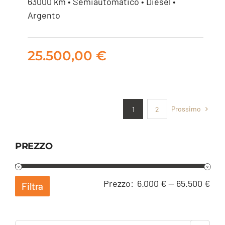
63000 km • Semiautomatico • Diesel •
SPORT AUTO
Argento
25.500,00
€
25.500,00
€
Prossimo
1
2
PREZZO
Pre
Pre
Prezzo:
6.000 €
—
65.500 €
Filtra
Min
Ma