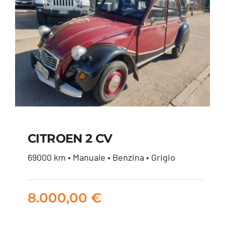
CITROEN 2 CV
69000 km • Manuale • Benzina • Grigio
CITROEN 2 CV
8.000,00
€
8.000,00
€