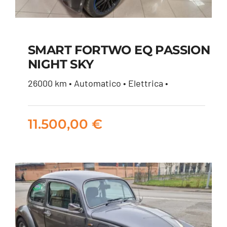
SMART FORTWO EQ PASSION
NIGHT SKY
SMART FORTWO EQ
26000 km • Automatico • Elettrica •
PASSION NIGHT SKY
11.500,00
€
11.500,00
€