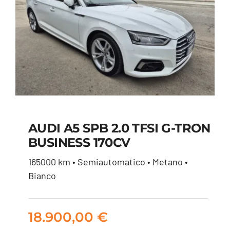
AUDI A5 SPB 2.0 TFSI G-TRON
BUSINESS 170CV
AUDI A5 SPB 2.0 TFSI
165000 km • Semiautomatico • Metano •
G-TRON BUSINESS
Bianco
170CV
18.900,00
€
18.900,00
€