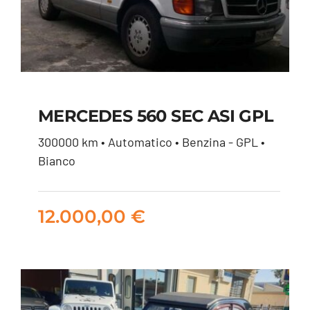
MERCEDES 560 SEC ASI GPL
300000 km • Automatico • Benzina - GPL •
MERCEDES 560 SEC
Bianco
ASI GPL
12.000,00
€
12.000,00
€