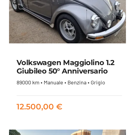
Volkswagen Maggiolino 1.2
Volkswagen
Giubileo 50° Anniversario
Maggiolino 1.2
89000 km • Manuale • Benzina • Grigio
Giubileo 50°
Anniversario
12.500,00
€
12.500,00
€