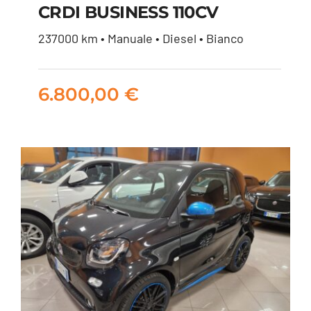
CRDI BUSINESS 110CV
HYUNDAI I30
237000 km • Manuale • Diesel • Bianco
WAGON 1.6 CRDI
BUSINESS 110CV
6.800,00
€
6.800,00
€