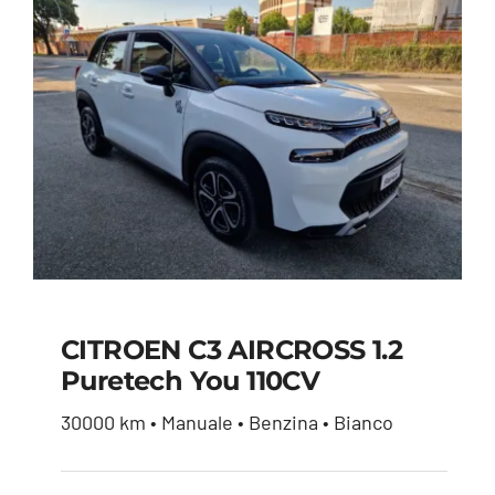
CITROEN C3 AIRCROSS 1.2
Puretech You 110CV
CITROEN C3
30000 km • Manuale • Benzina • Bianco
AIRCROSS 1.2
puretech You 110CV