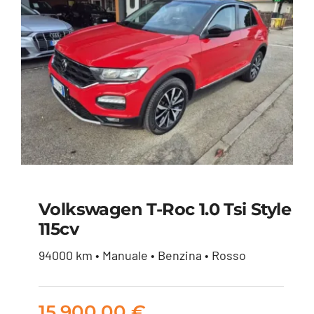
Volkswagen T-Roc 1.0 Tsi Style
115cv
Volkswagen T-Roc 1.0
94000 km • Manuale • Benzina • Rosso
tsi Style 115cv
15.900,00
€
15.900,00
€