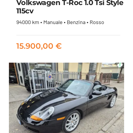
Volkswagen T-Roc 1.0 Tsi Style
115cv
Volkswagen T-Roc 1.0
94000 km • Manuale • Benzina • Rosso
tsi Style 115cv
15.900,00
€
15.900,00
€