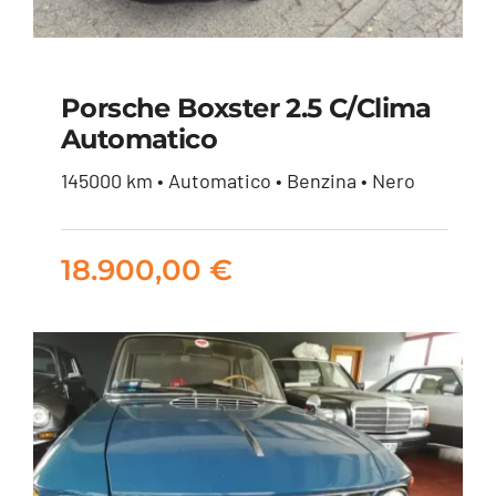
Porsche Boxster 2.5 C/clima
Automatico
Porsche Boxster 2.5
145000 km • Automatico • Benzina • Nero
c/clima Automatico
18.900,00
€
18.900,00
€