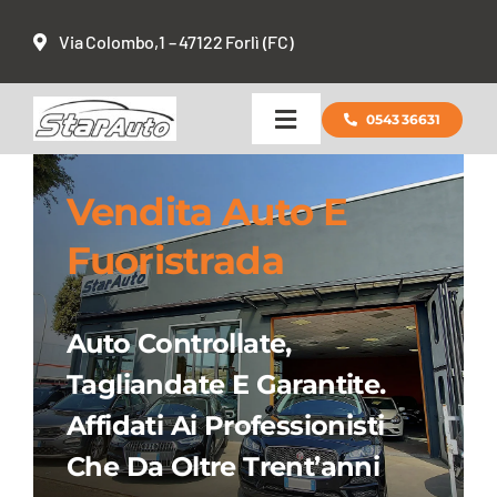
Salta
Via Colombo,1 – 47122 Forlì (FC)
al
contenuto
0543 36631
Toggle
Navigation
Chi siamo
Vendita Auto E
Fuoristrada
Vendita usato
Centro Gomme
Auto Controllate,
Tagliandate E Garantite.
Centro assistenza
Affidati Ai Professionisti
Che Da Oltre Trent’anni
Contatti