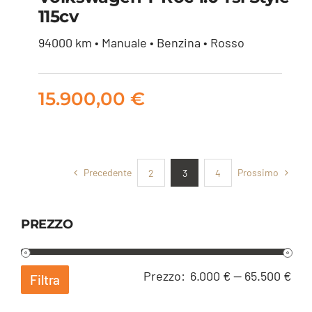
115cv
Volkswagen T-Roc 1.0
94000 km • Manuale • Benzina • Rosso
tsi Style 115cv
15.900,00
€
15.900,00
€
Precedente
Prossimo
2
3
4
PREZZO
Pre
Pre
Prezzo:
6.000 €
—
65.500 €
Filtra
Min
Ma