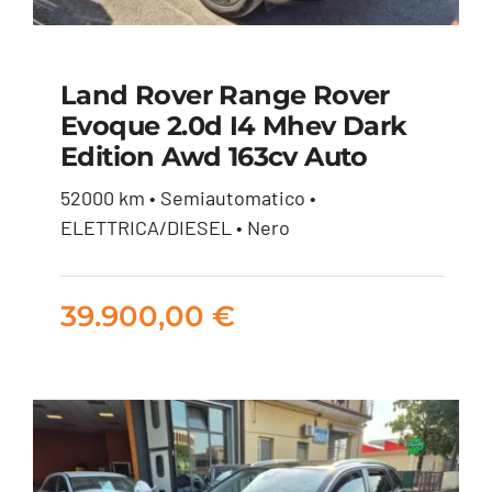
Land Rover Range Rover
Land Rover Range
Evoque 2.0d I4 Mhev Dark
Edition Awd 163cv Auto
Rover Evoque 2.0d i4
mhev Dark Edition
52000 km • Semiautomatico •
ELETTRICA/DIESEL • Nero
awd 163cv auto
39.900,00
€
39.900,00
€