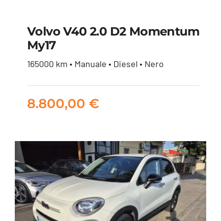
Volvo V40 2.0 D2 Momentum
My17
Volvo V40 2.0 d2
165000 km • Manuale • Diesel • Nero
Momentum my17
8.800,00
€
8.800,00
€