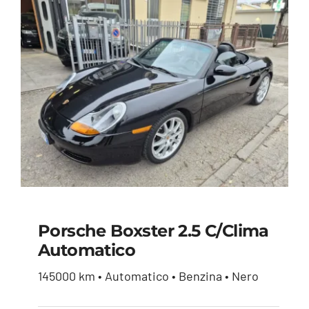
Porsche Boxster 2.5 C/clima
Automatico
Porsche Boxster 2.5
145000 km • Automatico • Benzina • Nero
c/clima Automatico