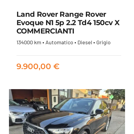
Land Rover Range Rover
Land Rover Range
Evoque N1 5p 2.2 Td4 150cv X
COMMERCIANTI
Rover Evoque N1 5p
2.2 td4 150cv X
134000 km • Automatico • Diesel • Grigio
COMMERCIANTI
9.900,00
€
9.900,00
€