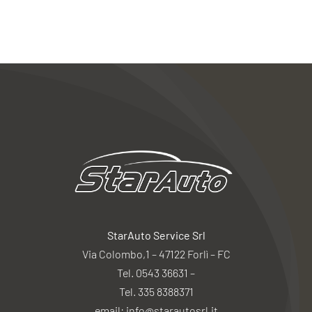
StarAuto Service Srl
Via Colombo,1 – 47122 Forlì – FC
Tel. 0543 36631 –
Tel. 335 8388371
email: info@starautosrl.it