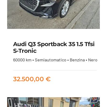
Audi Q3 Sportback 35 1.5 Tfsi
S-Tronic
Audi Q3 Sportback 35
60000 km • Semiautomatico • Benzina • Nero
1.5 tfsi s-tronic
32.500,00
€
32.500,00
€