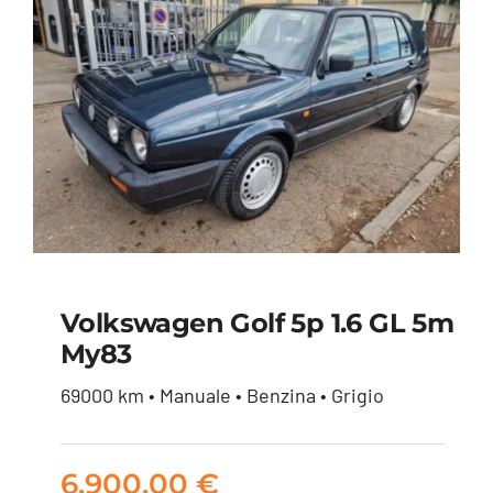
Volkswagen Golf 5p 1.6 GL 5m
My83
Volkswagen Golf 5p
69000 km • Manuale • Benzina • Grigio
1.6 GL 5m my83
6.900,00
€
6.900,00
€