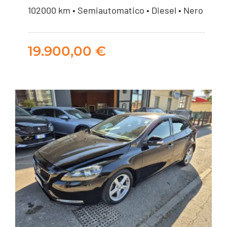
Audi A3 Sportback
102000 km • Semiautomatico • Diesel • Nero
2.0 tdi 150cv s-tronic
19.900,00
€
19.900,00
€