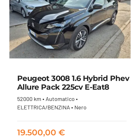
Peugeot 3008 1.6 Hybrid Phev
Allure Pack 225cv E-Eat8
Peugeot 3008 1.6
52000 km • Automatico •
hybrid phev Allure
ELETTRICA/BENZINA • Nero
Pack 225cv e-eat8
19.500,00
€
19.500,00
€