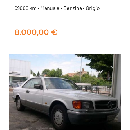
CITROEN 2 CV
69000 km • Manuale • Benzina • Grigio
8.000,00
€