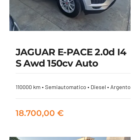
JAGUAR E-PACE 2.0d I4
S Awd 150cv Auto
JAGUAR E-PACE 2.0d
i4 S awd 150cv auto
110000 km • Semiautomatico • Diesel • Argento
18.700,00
€