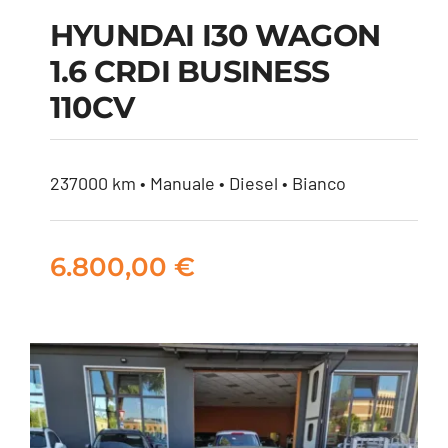
HYUNDAI I30 WAGON
1.6 CRDI BUSINESS
HYUNDAI I30
110CV
WAGON 1.6 CRDI
BUSINESS 110CV
237000 km • Manuale • Diesel • Bianco
6.800,00
€