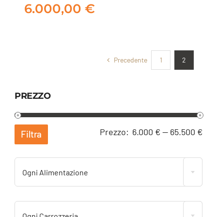
6.000,00
€
Precedente
1
2
PREZZO
Pre
Pre
Prezzo:
6.000 €
—
65.500 €
Filtra
Min
Ma
Ogni Alimentazione
Ogni Carrozzeria