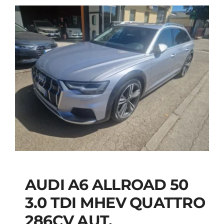
AUDI A6 ALLROAD 50
AUDI A6 ALLROAD 50
3.0 TDI MHEV QUATTRO
3.0 TDI MHEV
286CV AUT.