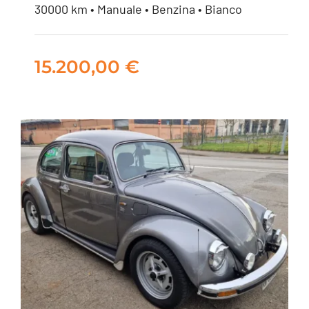
puretech You 110CV
30000 km • Manuale • Benzina • Bianco
15.200,00
€