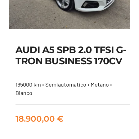
AUDI A5 SPB 2.0 TFSI G-
TRON BUSINESS 170CV
AUDI A5 SPB 2.0 TFSI
G-TRON BUSINESS
170CV
165000 km • Semiautomatico • Metano •
Bianco
18.900,00
€