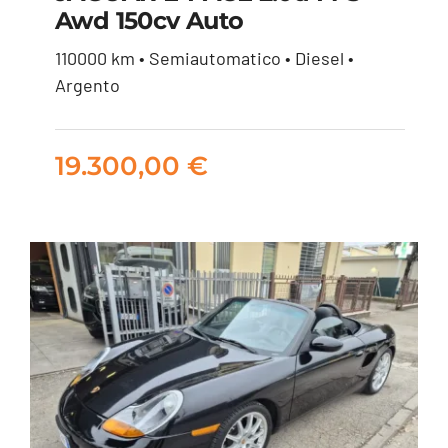
Awd 150cv Auto
JAGUAR E-PACE 2.0d
110000 km • Semiautomatico • Diesel •
i4 S awd 150cv auto
Argento
19.300,00
€
19.300,00
€