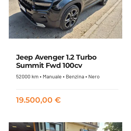
Jeep Avenger 1.2 Turbo
Summit Fwd 100cv
Jeep Avenger 1.2
52000 km • Manuale • Benzina • Nero
turbo Summit fwd
100cv
19.500,00
€
19.500,00
€