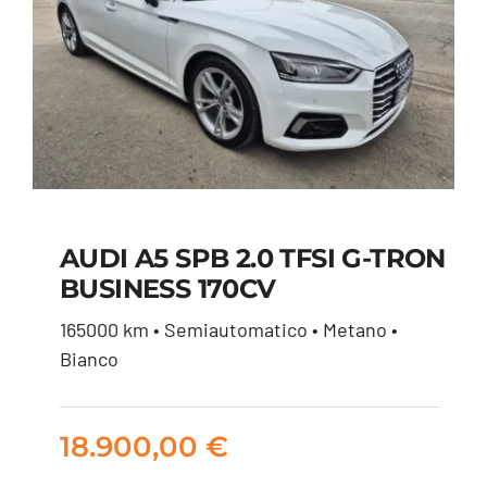
AUDI A5 SPB 2.0 TFSI G-TRON
BUSINESS 170CV
AUDI A5 SPB 2.0 TFSI
165000 km • Semiautomatico • Metano •
G-TRON BUSINESS
Bianco
170CV
18.900,00
€
18.900,00
€