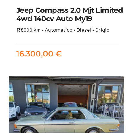
Jeep Compass 2.0 Mjt Limited
4wd 140cv Auto My19
Jeep Compass 2.0 mjt
138000 km • Automatico • Diesel • Grigio
Limited 4wd 140cv
auto my19
16.300,00
€
16.300,00
€