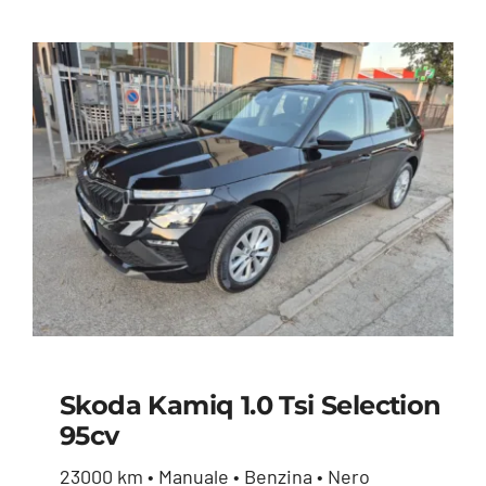
Skoda Kamiq 1.0 Tsi Selection
95cv
Skoda Kamiq 1.0 tsi
23000 km • Manuale • Benzina • Nero