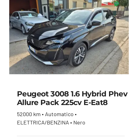
Peugeot 3008 1.6 Hybrid Phev
Allure Pack 225cv E-Eat8
Peugeot 3008 1.6
52000 km • Automatico •
hybrid phev Allure
ELETTRICA/BENZINA • Nero
Pack 225cv e-eat8