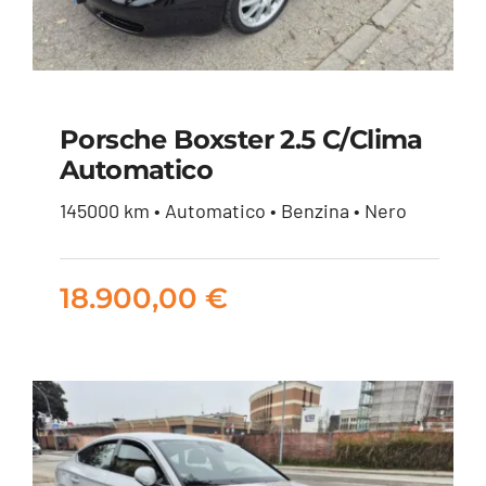
Porsche Boxster 2.5 C/clima
Automatico
Porsche Boxster 2.5
145000 km • Automatico • Benzina • Nero
c/clima Automatico
18.900,00
€
18.900,00
€