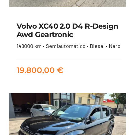
Volvo XC40 2.0 D4 R-Design
Awd Geartronic
Volvo XC40 2.0 d4 R-
148000 km • Semiautomatico • Diesel • Nero
design awd
geartronic
19.800,00
€
19.800,00
€