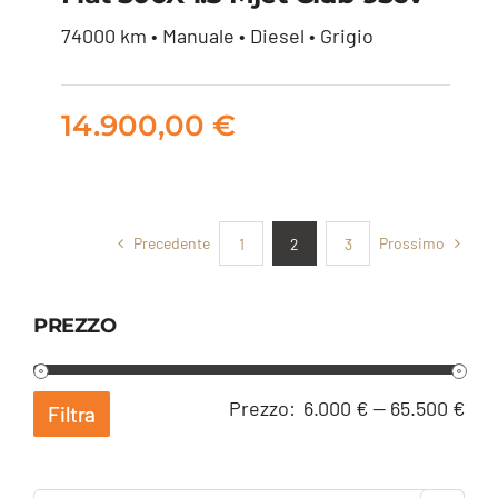
74000 km • Manuale • Diesel • Grigio
Fiat 500X 1.3 mjet
Club 95cv
14.900,00
€
14.900,00
€
Precedente
Prossimo
1
2
3
PREZZO
Pre
Pre
Prezzo:
6.000 €
—
65.500 €
Filtra
Min
Ma