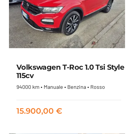
Volkswagen T-Roc 1.0 Tsi Style
115cv
Volkswagen T-Roc 1.0
94000 km • Manuale • Benzina • Rosso
tsi Style 115cv
15.900,00
€
15.900,00
€