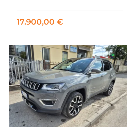
Selection 95cv
17.900,00
€
17.900,00
€