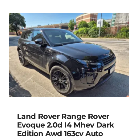
Land Rover Range Rover
Land Rover Range
Evoque 2.0d I4 Mhev Dark
Edition Awd 163cv Auto
Rover Evoque 2.0d i4