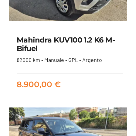
Mahindra KUV100 1.2 K6 M-
Bifuel
Mahindra KUV100 1.2
82000 km • Manuale • GPL • Argento
K6 m-bifuel
8.900,00
€
8.900,00
€