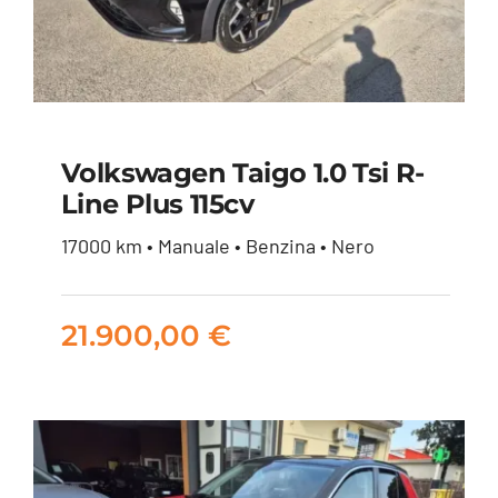
Volkswagen Taigo 1.0 Tsi R-
Line Plus 115cv
Volkswagen Taigo 1.0
17000 km • Manuale • Benzina • Nero
tsi R-Line Plus 115cv
21.900,00
€
21.900,00
€