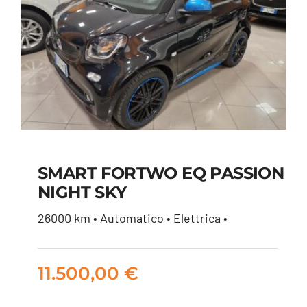
SMART FORTWO EQ PASSION
NIGHT SKY
SMART FORTWO EQ
26000 km • Automatico • Elettrica •
PASSION NIGHT SKY
11.500,00
€
11.500,00
€