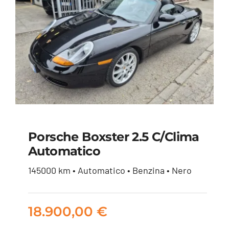
Porsche Boxster 2.5 C/clima
Automatico
Porsche Boxster 2.5
145000 km • Automatico • Benzina • Nero
c/clima Automatico
18.900,00
€
18.900,00
€