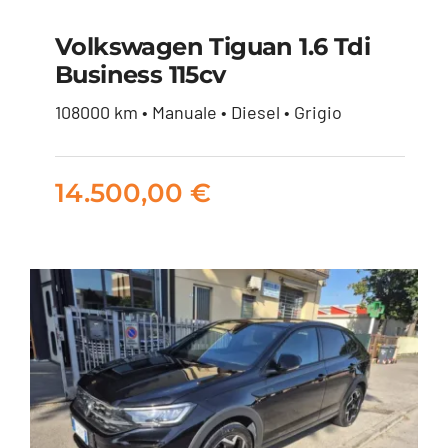
Volkswagen Tiguan 1.6 Tdi
Business 115cv
Volkswagen Tiguan
108000 km • Manuale • Diesel • Grigio
1.6 tdi Business 115cv
14.500,00
€
14.500,00
€