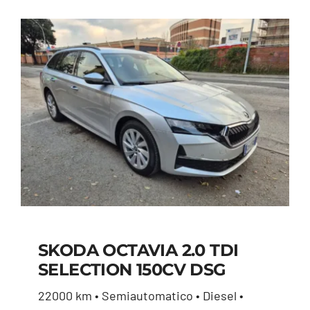
SKODA OCTAVIA 2.0 TDI
SELECTION 150CV DSG
SKODA OCTAVIA 2.0
22000 km • Semiautomatico • Diesel •
TDI SELECTION 150CV