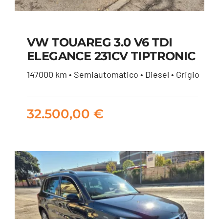
VW TOUAREG 3.0 V6 TDI
ELEGANCE 231CV TIPTRONIC
VW TOUAREG 3.0 V6
147000 km • Semiautomatico • Diesel • Grigio
TDI ELEGANCE 231CV
TIPTRONIC
32.500,00
€
32.500,00
€