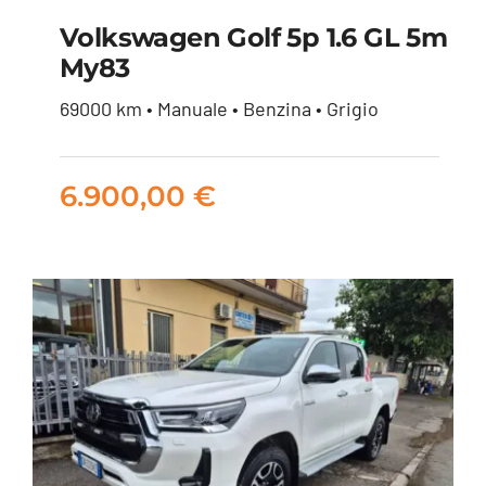
Volkswagen Golf 5p 1.6 GL 5m
My83
Volkswagen Golf 5p
69000 km • Manuale • Benzina • Grigio
1.6 GL 5m my83
6.900,00
€
6.900,00
€