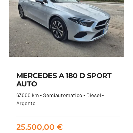
MERCEDES A 180 D SPORT
AUTO
MERCEDES A 180 D
63000 km • Semiautomatico • Diesel •
SPORT AUTO
Argento
25.500,00
€
25.500,00
€