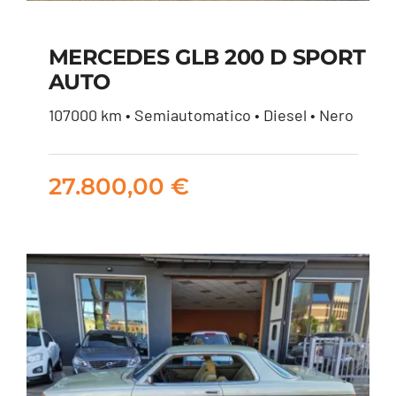
MERCEDES GLB 200 D SPORT
AUTO
MERCEDES GLB 200
107000 km • Semiautomatico • Diesel • Nero
D SPORT AUTO
27.800,00
€
27.800,00
€