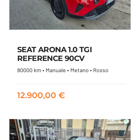
SEAT ARONA 1.0 TGI
REFERENCE 90CV
SEAT ARONA 1.0 TGI
80000 km • Manuale • Metano • Rosso
REFERENCE 90CV
12.900,00
€
12.900,00
€