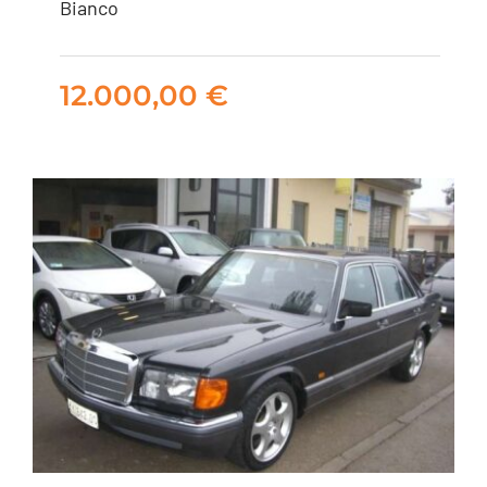
MERCEDES 560 SEC
Bianco
ASI GPL
12.000,00
€
12.000,00
€