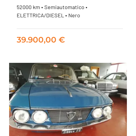
mhev Dark Edition
52000 km • Semiautomatico •
ELETTRICA/DIESEL • Nero
awd 163cv auto
39.900,00
€
39.900,00
€