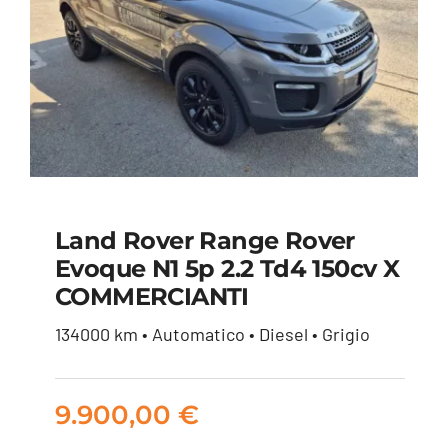
Land Rover Range Rover
Land Rover Range
Evoque N1 5p 2.2 Td4 150cv X
COMMERCIANTI
Rover Evoque N1 5p
2.2 td4 150cv X
134000 km • Automatico • Diesel • Grigio
COMMERCIANTI
9.900,00
€
9.900,00
€