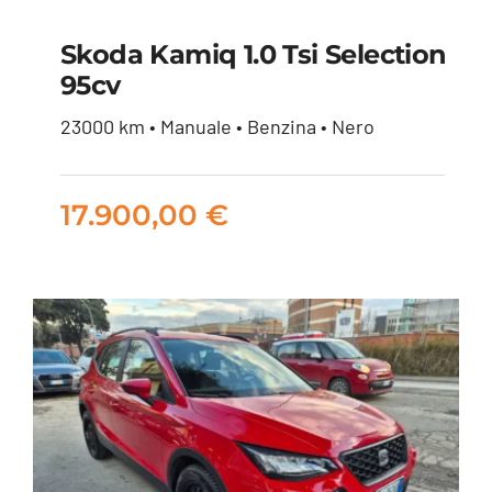
Skoda Kamiq 1.0 Tsi Selection
95cv
Skoda Kamiq 1.0 tsi
23000 km • Manuale • Benzina • Nero
Selection 95cv
17.900,00
€
17.900,00
€