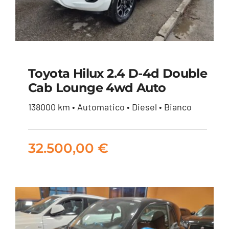
Toyota Hilux 2.4 D-4d Double
Cab Lounge 4wd Auto
Toyota Hilux 2.4 d-4d
138000 km • Automatico • Diesel • Bianco
double cab Lounge
4wd auto
32.500,00
€
32.500,00
€