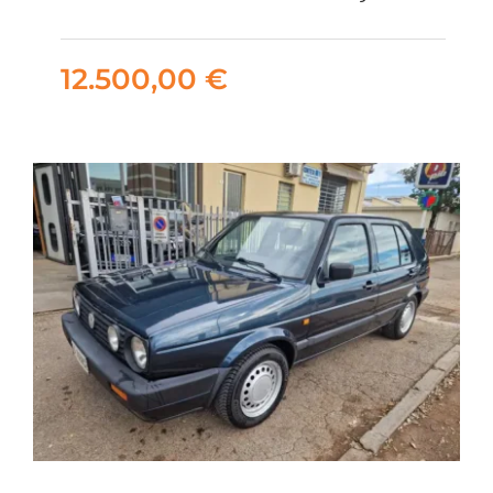
Giubileo 50°
Anniversario
12.500,00
€
12.500,00
€