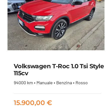
Volkswagen T-Roc 1.0 Tsi Style
115cv
Volkswagen T-Roc 1.0
94000 km • Manuale • Benzina • Rosso
tsi Style 115cv
15.900,00
€
15.900,00
€