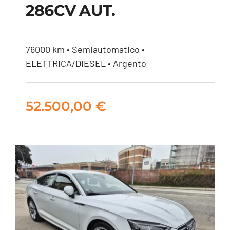
3.0 TDI MHEV
286CV AUT.
QUATTRO 286CV
AUT.
76000 km • Semiautomatico •
ELETTRICA/DIESEL • Argento
52.500,00
€