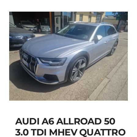
AUDI A6 ALLROAD 50
AUDI A6 ALLROAD 50
3.0 TDI MHEV QUATTRO