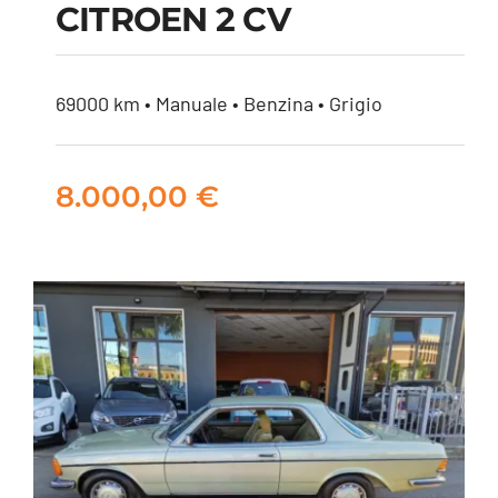
CITROEN 2 CV
CITROEN 2 CV
69000 km • Manuale • Benzina • Grigio
8.000,00
€