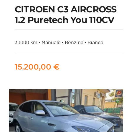
CITROEN C3 AIRCROSS
1.2 Puretech You 110CV
CITROEN C3
AIRCROSS 1.2
puretech You 110CV
30000 km • Manuale • Benzina • Bianco
15.200,00
€