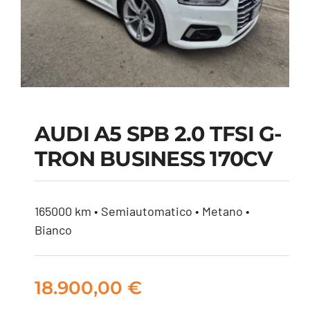
AUDI A5 SPB 2.0 TFSI G-
TRON BUSINESS 170CV
AUDI A5 SPB 2.0 TFSI
G-TRON BUSINESS
170CV
165000 km • Semiautomatico • Metano •
Bianco
18.900,00
€