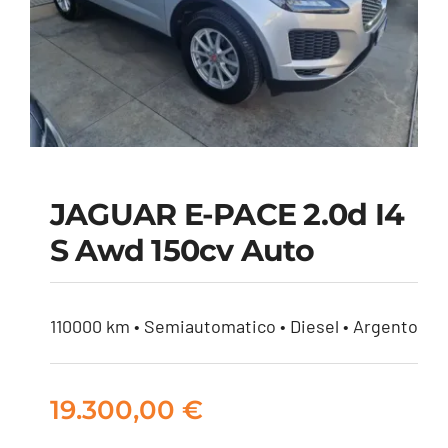
JAGUAR E-PACE 2.0d I4
S Awd 150cv Auto
JAGUAR E-PACE 2.0d
i4 S awd 150cv auto
110000 km • Semiautomatico • Diesel • Argento
19.300,00
€