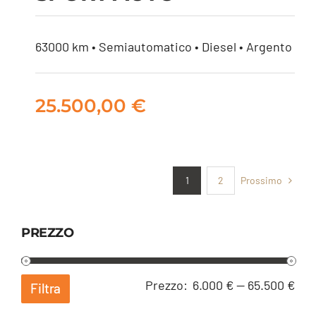
MERCEDES A 180 D
SPORT AUTO
63000 km • Semiautomatico • Diesel • Argento
25.500,00
€
Prossimo
1
2
PREZZO
Pre
Pre
Prezzo:
6.000 €
—
65.500 €
Filtra
Min
Ma